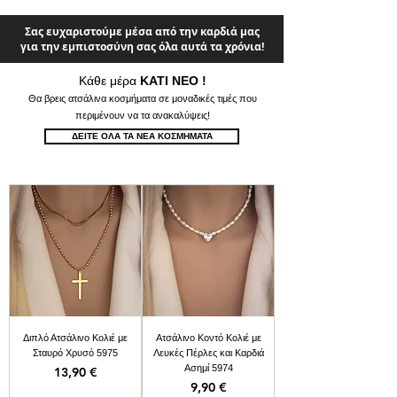
Σας ευχαριστούμε μέσα από την καρδιά μας
για την εμπιστοσύνη σας όλα αυτά τα χρόνια!
Κάθε μέρα
ΚΑΤΙ ΝΕΟ !
Θα βρεις ατσάλινα κοσμήματα σε μοναδικές τιμές που
περιμένουν να τα ανακαλύψεις!
ΔΕΙΤΕ ΟΛΑ ΤΑ ΝΕΑ ΚΟΣΜΗΜΑΤΑ
Διπλό Ατσάλινο Κολιέ με
Ατσάλινο Κοντό Κολιέ με
Σταυρό Χρυσό 5975
Λευκές Πέρλες και Καρδιά
Ασημί 5974
Τιμή
13,90 €
Τιμή
9,90 €