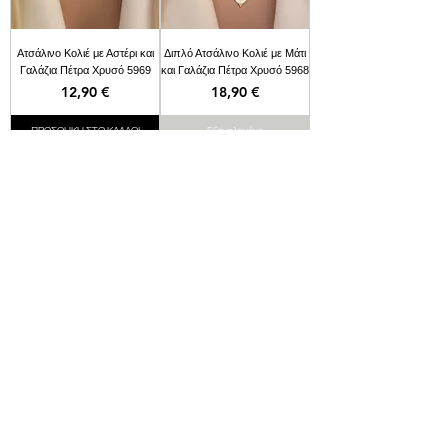
Ατσάλινο Κολιέ με Αστέρι και
Διπλό Ατσάλινο Κολιέ με Μάτι
Γαλάζια Πέτρα Χρυσό 5969
και Γαλάζια Πέτρα Χρυσό 5968
Τιμή
Τιμή
12,90 €
18,90 €
ΠΡΟΣΘΗΚΗ ΣΤΟ ΚΑΛΑΘΙ
Εξαντλημένο
1
/
83
News
letter!
Κάνε εγγραφή για να μαθαίνεις πρώτη τις
νέες προσφορές και κέρδισε επιπλέον
-5%
έκπτωση
με κωδικό κουπονιού στο
email σου ακόμα και από την πρώτη
παραγγελία!