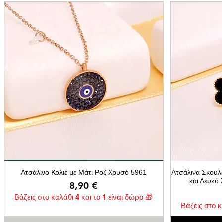
Ατσάλινο Κολιέ με Μάτι Ροζ Χρυσό 5961
Ατσάλινα Σκουλ
και Λευκό
Τιμή
8,90 €
Βάζεις στο καλάθι 4 και το 1 είναι δώρο 🎁
Βάζεις στο κ