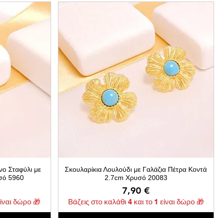
νo Σταφύλι με
Σκουλαρίκια Λουλούδι με Γαλάζια Πέτρα Κοντά
σό 5960
2.7cm Χρυσό 20083
Τιμή
7,90 €
είναι δώρο 🎁
Βάζεις στο καλάθι 4 και το 1 είναι δώρο 🎁