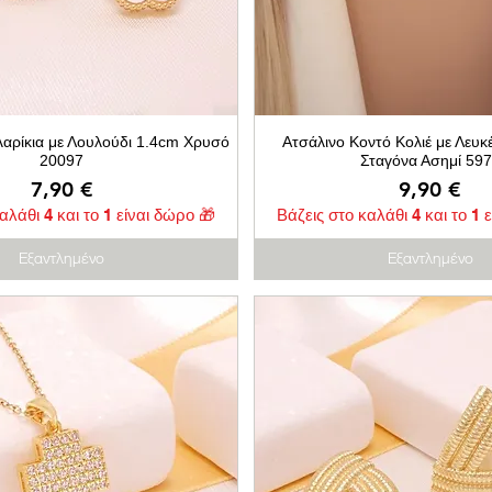
λαρίκια με Λουλούδι 1.4cm Χρυσό
Ατσάλινο Κοντό Κολιέ με Λευκέ
20097
Σταγόνα Ασημί 59
Τιμή
Τιμή
7,90 €
9,90 €
αλάθι 4 και το 1 είναι δώρο 🎁
Βάζεις στο καλάθι 4 και το 1 
Εξαντλημένο
Εξαντλημένο