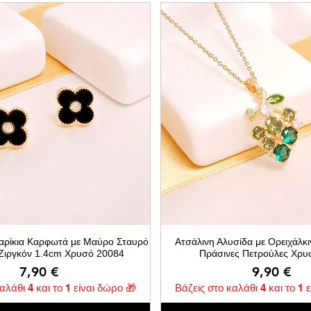
αρίκια Καρφωτά με Μαύρο Σταυρό
Ατσάλινη Αλυσίδα με Ορειχάλκι
 Ζιργκόν 1.4cm Χρυσό 20084
Πράσινες Πετρούλες Χρυ
Τιμή
Τιμή
7,90 €
9,90 €
αλάθι 4 και το 1 είναι δώρο 🎁
Βάζεις στο καλάθι 4 και το 1 