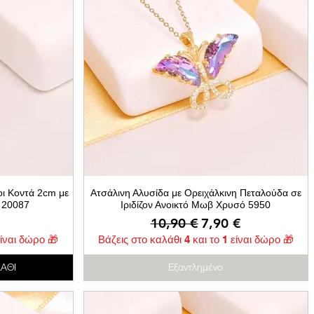
οι Κοντά 2cm με
Ατσάλινη Αλυσίδα με Ορειχάλκινη Πεταλούδα σε
 20087
Ιριδίζον Ανοικτό Μωβ Χρυσό 5950
Κανονική τιμή
Τιμή Έκπτωσης
10,90 €
7,90 €
είναι δώρο 🎁
Βάζεις στο καλάθι 4 και το 1 είναι δώρο 🎁
ΑΘΙ
Εξαντλημένο