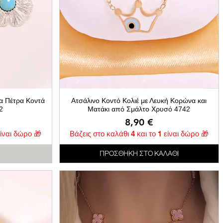
ια Πέτρα Κοντά
Ατσάλινο Κοντό Κολιέ με Λευκή Κορώνα και
2
Ματάκι από Σμάλτο Χρυσό 4742
Τιμή
8,90 €
είναι δώρο 🎁
Βάζεις στο καλάθι 4 και το 1 είναι δώρο 🎁
ΠΡΟΣΘΗΚΗ ΣΤΟ ΚΑΛΑΘΙ