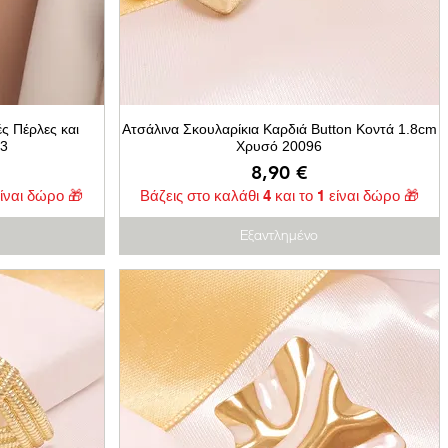
ς Πέρλες και
Ατσάλινα Σκουλαρίκια Καρδιά Button Κοντά 1.8cm
73
Χρυσό 20096
Τιμή
8,90 €
είναι δώρο 🎁
Βάζεις στο καλάθι 4 και το 1 είναι δώρο 🎁
Εξαντλημένο