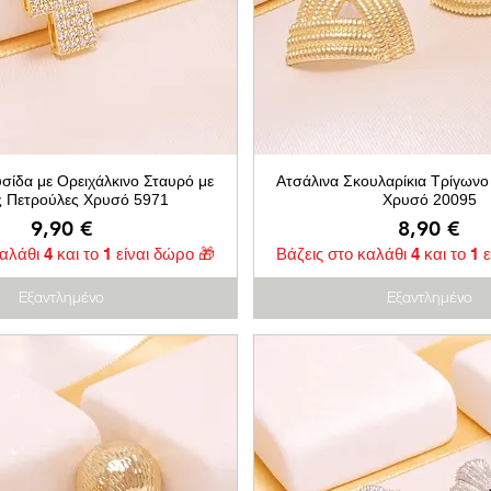
σίδα με Ορειχάλκινο Σταυρό με
Ατσάλινα Σκουλαρίκια Τρίγωνο
ς Πετρούλες Χρυσό 5971
Χρυσό 20095
Τιμή
Τιμή
9,90 €
8,90 €
αλάθι 4 και το 1 είναι δώρο 🎁
Βάζεις στο καλάθι 4 και το 1 
Εξαντλημένο
Εξαντλημένο