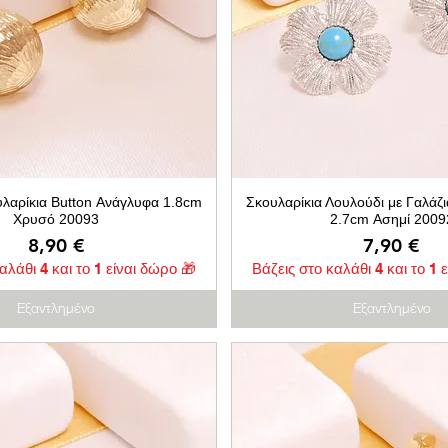
υλαρίκια Button Ανάγλυφα 1.8cm
Σκουλαρίκια Λουλούδι με Γαλάζ
Χρυσό 20093
2.7cm Ασημί 2009
Τιμή
Τιμή
8,90 €
7,90 €
αλάθι 4 και το 1 είναι δώρο 🎁
Βάζεις στο καλάθι 4 και το 1 
Εξαντλημένο
Εξαντλημένο