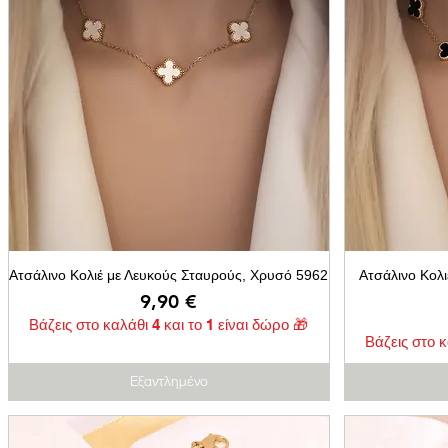
Ατσάλινο Κολιέ με Λευκούς Σταυρούς, Χρυσό 5962
Ατσάλινο Κολ
Τιμή
9,90 €
Βάζεις στο καλάθι 4 και το 1 είναι δώρο 🎁
Βάζεις στο κ
Εξαντλημένο