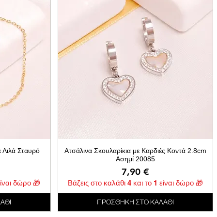
ε Λιλά Σταυρό
Ατσάλινα Σκουλαρίκια με Καρδιές Κοντά 2.8cm
Ασημί 20085
Τιμή
7,90 €
είναι δώρο 🎁
Βάζεις στο καλάθι 4 και το 1 είναι δώρο 🎁
ΑΘΙ
ΠΡΟΣΘΗΚΗ ΣΤΟ ΚΑΛΑΘΙ