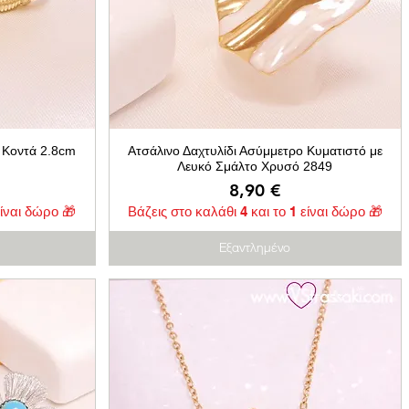
 Κοντά 2.8cm
Ατσάλινο Δαχτυλίδι Ασύμμετρο Κυματιστό με
Λευκό Σμάλτο Χρυσό 2849
Τιμή
8,90 €
είναι δώρο 🎁
Βάζεις στο καλάθι 4 και το 1 είναι δώρο 🎁
Εξαντλημένο