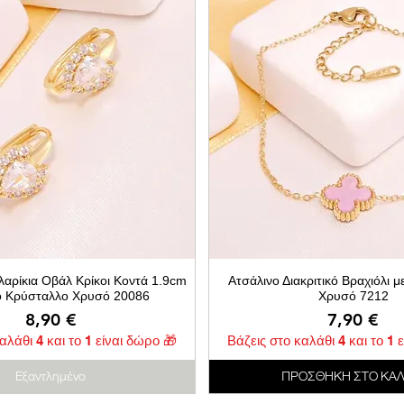
λαρίκια Οβάλ Κρίκοι Κοντά 1.9cm
Ατσάλινο Διακριτικό Βραχιόλι μ
ό Κρύσταλλο Χρυσό 20086
Χρυσό 7212
Τιμή
Τιμή
8,90 €
7,90 €
αλάθι 4 και το 1 είναι δώρο 🎁
Βάζεις στο καλάθι 4 και το 1 
Εξαντλημένο
ΠΡΟΣΘΗΚΗ ΣΤΟ ΚΑΛ