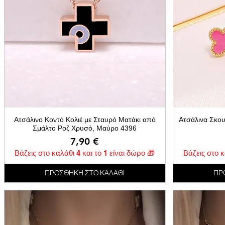
Ατσάλινο Κοντό Κολιέ με Σταυρό Ματάκι από
Ατσάλινα Σκου
Σμάλτο Ροζ Χρυσό, Μαύρο 4396
Τιμή
7,90 €
Βάζεις στο καλάθι 4 και το 1 είναι δώρο 🎁
Βάζεις στο κ
ΠΡΟΣΘΗΚΗ ΣΤΟ ΚΑΛΑΘΙ
ΠΡ