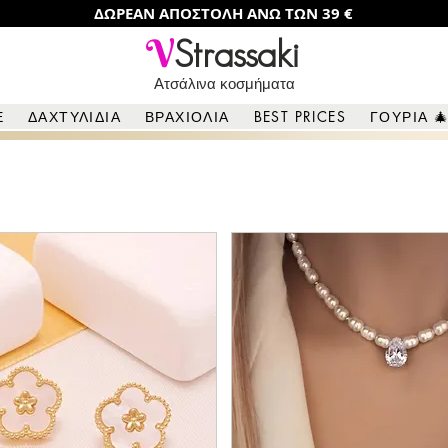
ΔΩΡΕΑΝ ΑΠΟΣΤΟΛΗ ΑΝΩ ΤΩΝ 39 €
V
Strassaki
Ατσάλινα κοσμήματα
ν αποστολή και αντικαταβολή για παραγγελίες άνω των 30 €
Ε
ΔΑΧΤΥΛΙΔΙΑ
ΒΡΑΧΙΟΛΙΑ
BEST PRICES
ΓΟΥΡΙΑ 