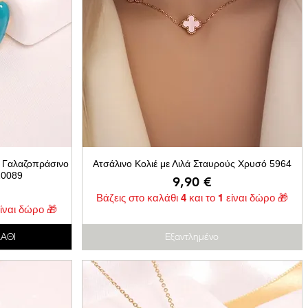
ε Γαλαζοπράσινο
Ατσάλινο Κολιέ με Λιλά Σταυρούς Χρυσό 5964
20089
Τιμή
9,90 €
Βάζεις στο καλάθι 4 και το 1 είναι δώρο 🎁
είναι δώρο 🎁
ΑΘΙ
Εξαντλημένο