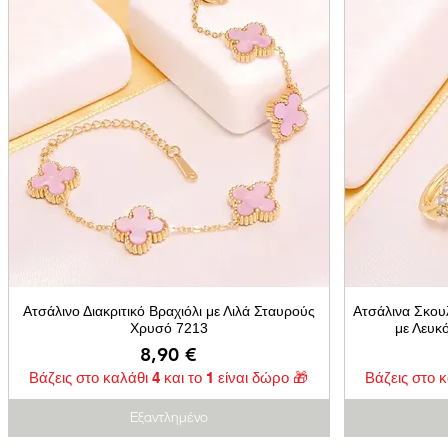
Ατσάλινο Διακριτικό Βραχιόλι με Λιλά Σταυρούς
Ατσάλινα Σκου
Χρυσό 7213
με Λευκ
Τιμή
8,90 €
Βάζεις στο καλάθι 4 και το 1 είναι δώρο 🎁
Βάζεις στο κ
Εξαντλημένο