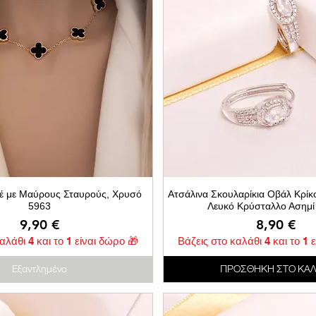
ιέ με Μαύρους Σταυρούς, Χρυσό
Ατσάλινα Σκουλαρίκια Οβάλ Κρίκ
5963
Λευκό Κρύσταλλο Ασημί
Τιμή
Τιμή
9,90 €
8,90 €
αλάθι 4 και το 1 είναι δώρο 🎁
Βάζεις στο καλάθι 4 και το 1 
Εξαντλημένο
ΠΡΟΣΘΗΚΗ ΣΤΟ ΚΑΛ