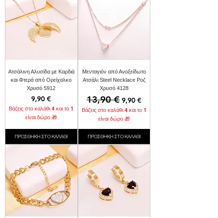
Ατσάλινη Αλυσίδα με Καρδιά
Μενταγιόν από Ανοξείδωτο
και Φτερά από Ορείχαλκο
Ατσάλι Steel Necklace Ροζ
Χρυσό 5912
Χρυσό 4128
Τιμή
Κανονική τιμή
13,90 €
Τιμή Έκπτωσης
9,90 €
9,90 €
Βάζεις στο καλάθι 4 και το 1
Βάζεις στο καλάθι 4 και το 1
είναι δώρο 🎁
είναι δώρο 🎁
ΠΡΟΣΘΗΚΗ ΣΤΟ ΚΑΛΑΘΙ
ΠΡΟΣΘΗΚΗ ΣΤΟ ΚΑΛΑΘΙ