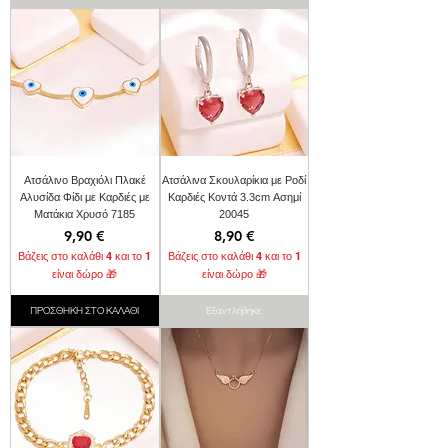
Ατσάλινο Βραχιόλι Πλακέ
Ατσάλινα Σκουλαρίκια με Ροδί
Αλυσίδα Φίδι με Καρδιές με
Καρδιές Κοντά 3.3cm Ασημί
Ματάκια Χρυσό 7185
20045
Τιμή
Τιμή
9,90 €
8,90 €
Βάζεις στο καλάθι 4 και το 1
Βάζεις στο καλάθι 4 και το 1
είναι δώρο 🎁
είναι δώρο 🎁
ΠΡΟΣΘΗΚΗ ΣΤΟ ΚΑΛΑΘΙ
Εξαντλήθηκε