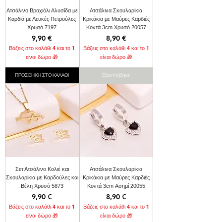
Ατσάλινο Βραχιόλι Αλυσίδα με
Ατσάλινα Σκουλαρίκια
Καρδιά με Λευκές Πετρούλες
Κρικάκια με Μαύρες Καρδιές
Χρυσό 7197
Κοντά 3cm Χρυσό 20057
Τιμή
Τιμή
9,90 €
8,90 €
Βάζεις στο καλάθι 4 και το 1
Βάζεις στο καλάθι 4 και το 1
είναι δώρο 🎁
είναι δώρο 🎁
ΠΡΟΣΘΗΚΗ ΣΤΟ ΚΑΛΑΘΙ
Εξαντλήθηκε
Σετ Ατσάλινο Κολιέ και
Ατσάλινα Σκουλαρίκια
Σκουλαρίκια με Καρδούλες και
Κρικάκια με Μαύρες Καρδιές
Βέλη Χρυσό 5873
Κοντά 3cm Ασημί 20055
Τιμή
Τιμή
9,90 €
8,90 €
Βάζεις στο καλάθι 4 και το 1
Βάζεις στο καλάθι 4 και το 1
είναι δώρο 🎁
είναι δώρο 🎁