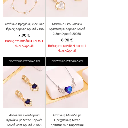
Ατσάλινο Βραχιόλι με Λευκές
Ατσάλινα Σκουλαρίκια
Πέρλες Καρδιές Χρυσό 7195
Κρικάκια με Καρδιές Κοντά
2.8cm Χρυσό 20050
Τιμή
7,90 €
Τιμή
8,90 €
Βάζεις στο καλάθι 4 και το 1
Βάζεις στο καλάθι 4 και το 1
είναι δώρο 🎁
είναι δώρο 🎁
ΠΡΟΣΘΗΚΗ ΣΤΟ ΚΑΛΑΘΙ
ΠΡΟΣΘΗΚΗ ΣΤΟ ΚΑΛΑΘΙ
Ατσάλινα Σκουλαρίκια
Ατσάλινη Αλυσίδα με
Κρικάκια με Μπλε Καρδιές
Ορειχάλκινη Μπλε
Κοντά 3cm Χρυσό 20053
Κρυστάλλινη Καρδιά και