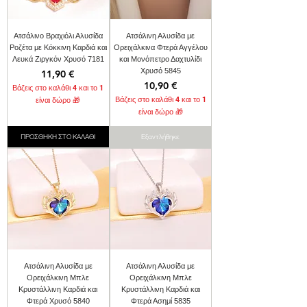
Ατσάλινο Βραχιόλι Αλυσίδα
Ατσάλινη Αλυσίδα με
Ροζέτα με Κόκκινη Καρδιά και
Ορειχάλκινα Φτερά Αγγέλου
Λευκά Ζιργκόν Χρυσό 7181
και Μονόπετρο Δαχτυλίδι
Χρυσό 5845
Τιμή
11,90 €
Τιμή
10,90 €
Βάζεις στο καλάθι 4 και το 1
Βάζεις στο καλάθι 4 και το 1
είναι δώρο 🎁
είναι δώρο 🎁
ΠΡΟΣΘΗΚΗ ΣΤΟ ΚΑΛΑΘΙ
Εξαντλήθηκε
Ατσάλινη Αλυσίδα με
Ατσάλινη Αλυσίδα με
Ορειχάλκινη Μπλε
Ορειχάλκινη Μπλε
Κρυστάλλινη Καρδιά και
Κρυστάλλινη Καρδιά και
Φτερά Χρυσό 5840
Φτερά Ασημί 5835