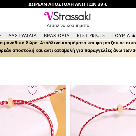
ΔΩΡΕΑΝ ΑΠΟΣΤΟΛΗ ΑΝΩ ΤΩΝ 39 €
V
Strassaki
Ατσάλινα κοσμήματα
τάκια με πασχαλίτσα, λουλούδια, τριφύλλι, χελιδόνια και άλ
Ε
ΔΑΧΤΥΛΙΔΙΑ
ΒΡΑΧΙΟΛΙΑ
BEST PRICES
ΓΟΥΡΙΑ 
ια μοναδικά δώρα. Α
τσάλινα κοσμήματα και φο μπιζού σ
ε οικο
ρεάν αποστολή και αντικαταβολή για παραγγελίες άνω των 3