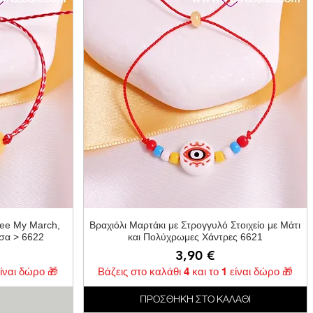
ή
Γρήγορη προβολή
Bee My March,
Βραχιόλι Μαρτάκι με Στρογγυλό Στοιχείο με Μάτι
τσα > 6622
και Πολύχρωμες Χάντρες 6621
Τιμή
3,90 €
είναι δώρο 🎁
Βάζεις στο καλάθι 4 και το 1 είναι δώρο 🎁
ΠΡΟΣΘΗΚΗ ΣΤΟ ΚΑΛΑΘΙ