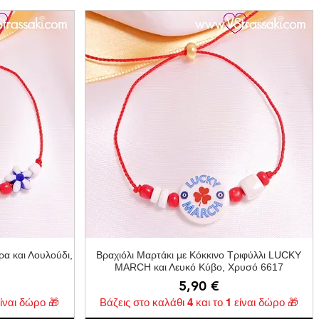
ή
Γρήγορη προβολή
ρα και Λουλούδι,
Βραχιόλι Μαρτάκι με Κόκκινο Τριφύλλι LUCKY
MARCH και Λευκό Κύβο, Χρυσό 6617
Τιμή
5,90 €
είναι δώρο 🎁
Βάζεις στο καλάθι 4 και το 1 είναι δώρο 🎁