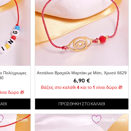
ή
Γρήγορη προβολή
με Πολύχρωμες
Ατσάλινο Βραχιόλι Μαρτάκι με Μάτι, Χρυσό 6629
30
Τιμή
6,90 €
Βάζεις στο καλάθι 4 και το 1 είναι δώρο 🎁
είναι δώρο 🎁
ΑΘΙ
ΠΡΟΣΘΗΚΗ ΣΤΟ ΚΑΛΑΘΙ