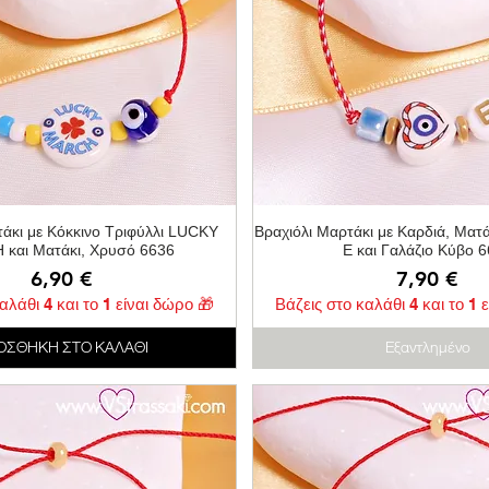
Γρήγορη προβολή
Γρήγορη προβολ
τάκι με Κόκκινο Τριφύλλι LUCKY
Βραχιόλι Μαρτάκι με Καρδιά, Ματ
και Ματάκι, Χρυσό 6636
Ε και Γαλάζιο Κύβο 
Τιμή
Τιμή
6,90 €
7,90 €
αλάθι 4 και το 1 είναι δώρο 🎁
Βάζεις στο καλάθι 4 και το 1 
ΟΣΘΗΚΗ ΣΤΟ ΚΑΛΑΘΙ
Εξαντλημένο