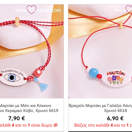
Γρήγορη προβολή
Γρήγορη προβολ
Μαρτάκι με Μάτι και Κόκκινο
Βραχιόλι Μαρτάκι με Γαλάζια Χάντ
νο Κεραμικό Κύβο, Χρυσό 6619
Χρυσό 6618
Τιμή
Τιμή
7,90 €
6,90 €
αλάθι 4 και το 1 είναι δώρο 🎁
Βάζεις στο καλάθι 4 και το 1 