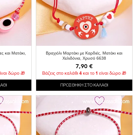
ή
Γρήγορη προβολή
ες και Ματάκι,
Βραχιόλι Μαρτάκι με Καρδιές, Ματάκι και
Χελιδόνια, Χρυσό 6638
Τιμή
7,90 €
είναι δώρο 🎁
Βάζεις στο καλάθι 4 και το 1 είναι δώρο 🎁
ΑΘΙ
ΠΡΟΣΘΗΚΗ ΣΤΟ ΚΑΛΑΘΙ