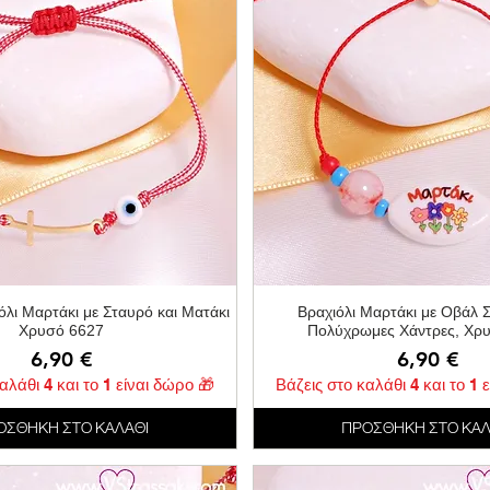
Γρήγορη προβολή
Γρήγορη προβολ
όλι Μαρτάκι με Σταυρό και Ματάκι
Βραχιόλι Μαρτάκι με Οβάλ Στ
Χρυσό 6627
Πολύχρωμες Χάντρες, Χρ
Τιμή
Τιμή
6,90 €
6,90 €
αλάθι 4 και το 1 είναι δώρο 🎁
Βάζεις στο καλάθι 4 και το 1 
ΟΣΘΗΚΗ ΣΤΟ ΚΑΛΑΘΙ
ΠΡΟΣΘΗΚΗ ΣΤΟ ΚΑΛ