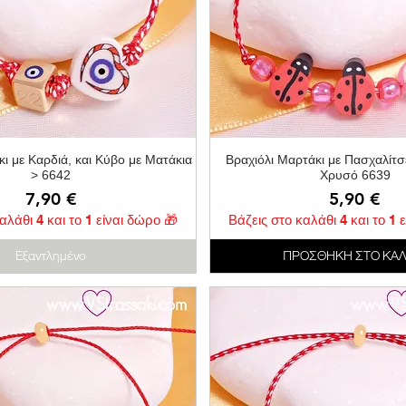
Γρήγορη προβολή
Γρήγορη προβολ
ι με Καρδιά, και Κύβο με Ματάκια
Βραχιόλι Μαρτάκι με Πασχαλίτσ
> 6642
Χρυσό 6639
Τιμή
Τιμή
7,90 €
5,90 €
αλάθι 4 και το 1 είναι δώρο 🎁
Βάζεις στο καλάθι 4 και το 1 
Εξαντλημένο
ΠΡΟΣΘΗΚΗ ΣΤΟ ΚΑΛ