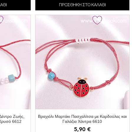
ΑΘΙ
ΠΡΟΣΘΗΚΗ ΣΤΟ ΚΑΛΑΘΙ
ή
Γρήγορη προβολή
 Δέντρο Ζωής,
Βραχιόλι Μαρτάκι Πασχαλίτσα με Καρδούλες και
 Χρυσό 6612
Γαλάζια Χάντρα 6610
Τιμή
5,90 €