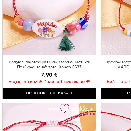
Γρήγορη προβολή
Βραχιόλι Μαρτάκι με Οβάλ Στοιχείο, Μάτι και
Βραχιόλι Μαρ
Πολύχρωμες Χάντρες, Χρυσό 6637
MARCH 
Τιμή
7,90 €
Βάζεις στο καλάθι 4 και το 1 είναι δώρο 🎁
Βάζεις στο κ
ΠΡΟΣΘΗΚΗ ΣΤΟ ΚΑΛΑΘΙ
ΠΡ