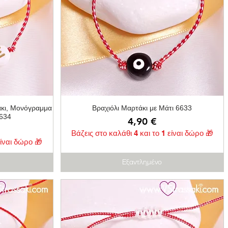
ή
Γρήγορη προβολή
άκι, Μονόγραμμα
Βραχιόλι Μαρτάκι με Μάτι 6633
6634
Τιμή
4,90 €
Βάζεις στο καλάθι 4 και το 1 είναι δώρο 🎁
είναι δώρο 🎁
Εξαντλημένο