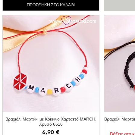
ΠΡΟΣΘΗΚΗ ΣΤΟ ΚΑΛΑΘΙ
Γρήγορη προβολή
Βραχιόλι Μαρτάκι με Κόκκινο Χαρταετό MARCH,
Βραχιόλι Μαρτά
Χρυσό 6616
Τιμή
6,90 €
Βάζεις στο κ