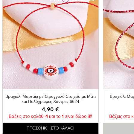
Γρήγορη προβολή
Βραχιόλι Μαρτάκι με Στρογγυλό Στοιχείο με Μάτι
Βραχιόλι Μα
και Πολύχρωμες Χάντρες 6624
Τιμή
4,90 €
Βάζεις στο καλάθι 4 και το 1 είναι δώρο 🎁
Βάζεις στο κ
ΠΡΟΣΘΗΚΗ ΣΤΟ ΚΑΛΑΘΙ