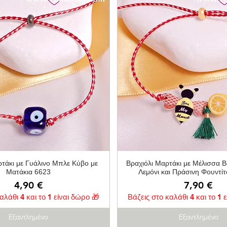
Γρήγορη προβολή
Γρήγορη προβολ
ρτάκι με Γυάλινο Μπλε Κύβο με
Βραχιόλι Μαρτάκι με Μέλισσα 
Ματάκια 6623
Λεμόνι και Πράσινη Φουντί
Τιμή
Τιμή
4,90 €
7,90 €
αλάθι 4 και το 1 είναι δώρο 🎁
Βάζεις στο καλάθι 4 και το 1 
Εξαντλημένο
Εξαντλημένο