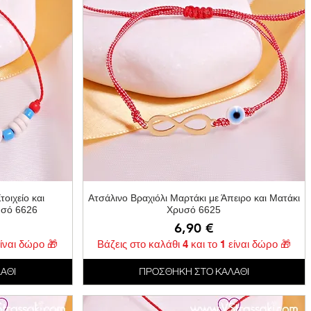
ή
Γρήγορη προβολή
οιχείο και
Ατσάλινο Βραχιόλι Μαρτάκι με Άπειρο και Ματάκι
υσό 6626
Χρυσό 6625
Τιμή
6,90 €
είναι δώρο 🎁
Βάζεις στο καλάθι 4 και το 1 είναι δώρο 🎁
ΑΘΙ
ΠΡΟΣΘΗΚΗ ΣΤΟ ΚΑΛΑΘΙ