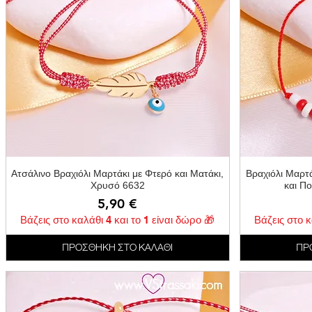
Γρήγορη προβολή
Ατσάλινο Βραχιόλι Μαρτάκι με Φτερό και Ματάκι,
Βραχιόλι Μαρτά
Χρυσό 6632
και Π
Τιμή
5,90 €
Βάζεις στο καλάθι 4 και το 1 είναι δώρο 🎁
Βάζεις στο κ
ΠΡΟΣΘΗΚΗ ΣΤΟ ΚΑΛΑΘΙ
ΠΡ