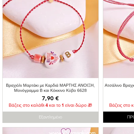
Γρήγορη προβολή
Βραχιόλι Μαρτάκι με Καρδιά ΜΑΡΤΗΣ ΑΝΟΙΞΗ,
Ατσάλινο Βραχι
Μονόγραμμα Β και Κόκκινο Κύβο 6628
Τιμή
7,90 €
Βάζεις στο καλάθι 4 και το 1 είναι δώρο 🎁
Βάζεις στο κ
Εξαντλημένο
ΠΡ