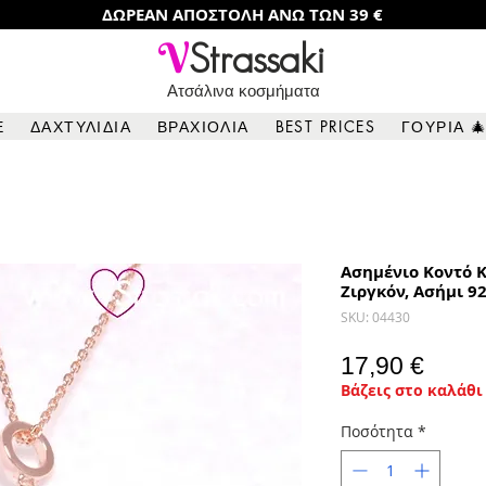
ΔΩΡΕΑΝ ΑΠΟΣΤΟΛΗ ΑΝΩ ΤΩΝ 39 €
V
Strassaki
Ατσάλινα κοσμήματα
Ε
ΔΑΧΤΥΛΙΔΙΑ
ΒΡΑΧΙΟΛΙΑ
BEST PRICES
ΓΟΥΡΙΑ 
Ασημένιο Κοντό Κ
Ζιργκόν, Ασήμι 9
SKU: 04430
Τιμή
17,90 €
Βάζεις στο καλάθι 
Ποσότητα
*