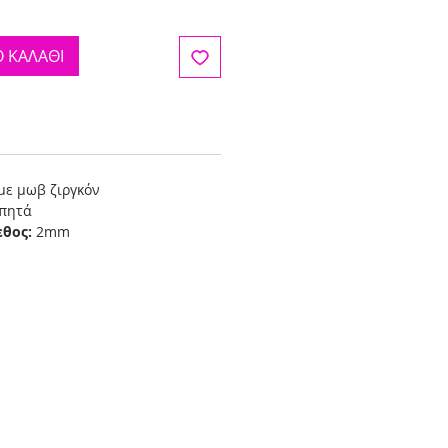
 ΚΑΛΑΘΙ
με μωβ ζιργκόν
πητά
εθος:
2mm