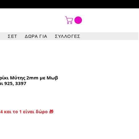

ΣΕΤ
ΔΩΡΑ ΓΙΑ
ΣΥΛΛΟΓΕΣ
ρίκι Μύτης 2mm με Μωβ
ι 925, 3397
4 και το 1 είναι δώρο 🎁