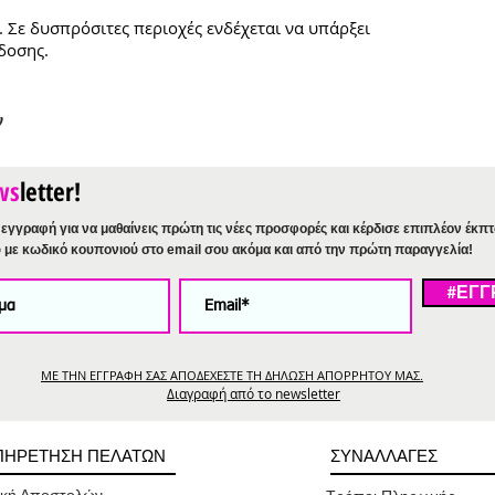
. Σε δυσπρόσιτες περιοχές ενδέχεται να υπάρξει
δοσης.
ν
ws
letter!
εγγραφή για να μαθαίνεις πρώτη τις νέες προσφορές και κέρδισε επιπλέον έκπ
%
με κωδικό κουπονιού στο email σου ακόμα και από την πρώτη παραγγελία!
#ΕΓΓ
ΜΕ ΤΗΝ ΕΓΓΡΑΦΗ ΣΑΣ ΑΠΟΔΕΧΕΣΤΕ ΤΗ ΔΗΛΩΣΗ ΑΠΟΡΡΗΤΟΥ ΜΑΣ.
Διαγραφή από το newsletter
ΠΗΡΕΤΗΣΗ ΠΕΛΑΤΩΝ
ΣΥΝΑΛΛΑΓΕΣ