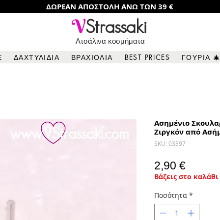
ΔΩΡΕΑΝ ΑΠΟΣΤΟΛΗ ΑΝΩ ΤΩΝ 39 €
V
Strassaki
Ατσάλινα κοσμήματα
Ε
ΔΑΧΤΥΛΙΔΙΑ
ΒΡΑΧΙΟΛΙΑ
BEST PRICES
ΓΟΥΡΙΑ 
Ασημένιο Σκουλα
Ζιργκόν από Ασήμ
SKU: 03397
Τιμή
2,90 €
Βάζεις στο καλάθι 
Ποσότητα
*