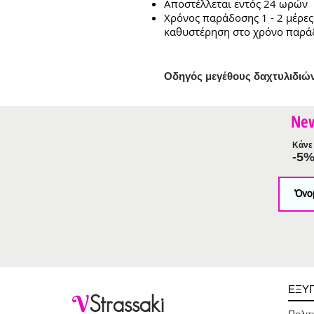
Αποστέλλεται εντός 24 ωρών
Χρόνος παράδοσης 1 - 2 μέρες
καθυστέρηση στο χρόνο παρά
Ο
δηγός μεγέθους δαχτυλιδιώ
Ne
Κάνε 
-5
ΕΞΥ
V
Strassaki