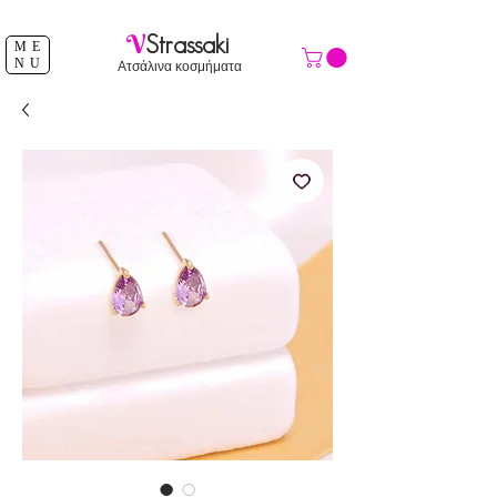
ΔΩΡΕΑΝ ΑΠΟΣΤΟΛΗ ΑΝΩ ΤΩΝ 39 €
V
Strassaki
ME
NU
Ατσάλινα κοσμήματα