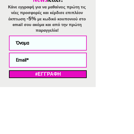
Κάνε εγγραφή για να μαθαίνεις πρώτη τις
νέες προσφορές και κέρδισε επιπλέον
-5%
έκπτωση
με κωδικό κουπονιού στο
email σου ακόμα και από την πρώτη
παραγγελία!
#ΕΓΓΡΑΦΗ
ΜΕ ΤΗΝ ΕΓΓΡΑΦΗ ΣΑΣ ΑΠΟΔΕΧΕΣΤΕ ΤΗ ΔΗΛΩΣΗ ΑΠΟΡΡΗΤΟΥ
ΜΑΣ.
Διαγραφή από το newsletter
V
Strassaki
Ατσάλινα κοσμήματα