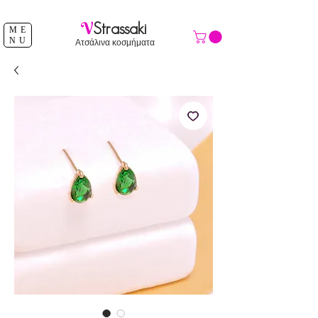
ΔΩΡΕΑΝ ΑΠΟΣΤΟΛΗ ΑΝΩ ΤΩΝ 39 €
V
Strassaki
ME
NU
Ατσάλινα κοσμήματα