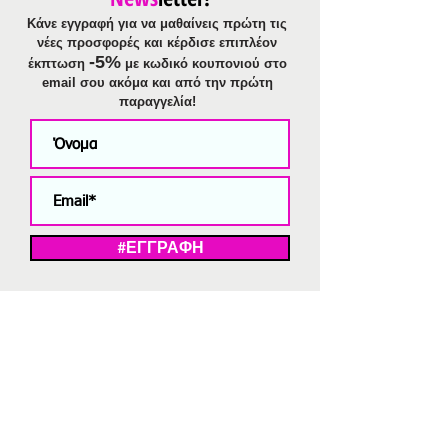
Κάνε εγγραφή για να μαθαίνεις πρώτη τις
νέες προσφορές και κέρδισε επιπλέον
-5%
έκπτωση
με κωδικό κουπονιού στο
email σου ακόμα και από την πρώτη
παραγγελία!
#ΕΓΓΡΑΦΗ
ΜΕ ΤΗΝ ΕΓΓΡΑΦΗ ΣΑΣ ΑΠΟΔΕΧΕΣΤΕ ΤΗ ΔΗΛΩΣΗ ΑΠΟΡΡΗΤΟΥ
ΜΑΣ.
Διαγραφή από το newsletter
V
Strassaki
Ατσάλινα κοσμήματα