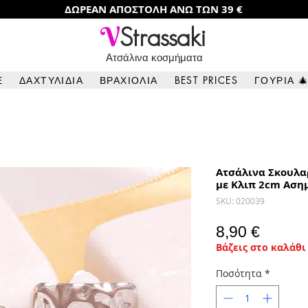
ΔΩΡΕΑΝ ΑΠΟΣΤΟΛΗ ΑΝΩ ΤΩΝ 39 €
V
Strassaki
Ατσάλινα κοσμήματα
Ε
ΔΑΧΤΥΛΙΔΙΑ
ΒΡΑΧΙΟΛΙΑ
BEST PRICES
ΓΟΥΡΙΑ 
Ατσάλινα Σκουλα
με Κλιπ 2cm Αση
SKU: 020039
Τιμή
8,90 €
Βάζεις στο καλάθι 
Ποσότητα
*