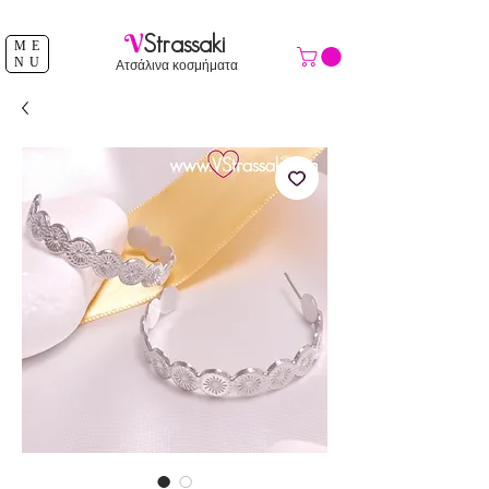
ΔΩΡΕΑΝ ΑΠΟΣΤΟΛΗ ΑΝΩ ΤΩΝ 39 €
V
Strassaki
ME
NU
Ατσάλινα κοσμήματα