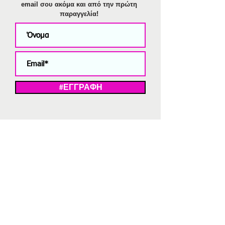
email σου ακόμα και από την πρώτη
παραγγελία!
#ΕΓΓΡΑΦΗ
ΜΕ ΤΗΝ ΕΓΓΡΑΦΗ ΣΑΣ ΑΠΟΔΕΧΕΣΤΕ ΤΗ ΔΗΛΩΣΗ ΑΠΟΡΡΗΤΟΥ
ΜΑΣ.
Διαγραφή από το newsletter
V
Strassaki
Ατσάλινα κοσμήματα
332 αξιολογήσεις
5,0