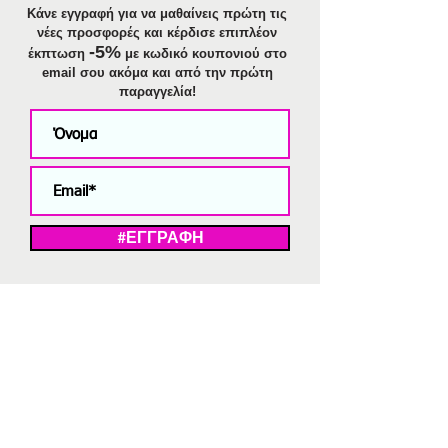
Κάνε εγγραφή για να μαθαίνεις πρώτη τις
νέες προσφορές και κέρδισε επιπλέον
-5%
έκπτωση
με κωδικό κουπονιού στο
email σου ακόμα και από την πρώτη
παραγγελία!
#ΕΓΓΡΑΦΗ
ΜΕ ΤΗΝ ΕΓΓΡΑΦΗ ΣΑΣ ΑΠΟΔΕΧΕΣΤΕ ΤΗ ΔΗΛΩΣΗ ΑΠΟΡΡΗΤΟΥ
ΜΑΣ.
Διαγραφή από το newsletter
V
Strassaki
Ατσάλινα κοσμήματα