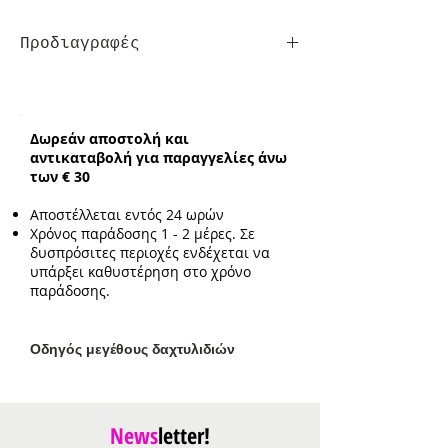
Προδιαγραφές
Σκουλαρίκια
Κούμπωμα:
Τρυπητά
Ενδεικτικό μήκος:
2.4cm
Δωρεάν αποστολή και
Ενδεικτικό μέγεθος
αντικαταβολή για παραγγελίες άνω
διακοσμητικού:
0.9cm*1cm
των € 30
Αποστέλλεται εντός 24 ωρών
Χρόνος παράδοσης 1 - 2 μέρες. Σε
δυσπρόσιτες περιοχές ενδέχεται να
υπάρξει καθυστέρηση στο χρόνο
παράδοσης.
Ο
δηγός μεγέθους δαχτυλιδιών
News
letter!