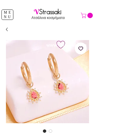
ΔΩΡΕΑΝ ΑΠΟΣΤΟΛΗ ΑΝΩ ΤΩΝ 39 €
V
Strassaki
ME
NU
Ατσάλινα κοσμήματα