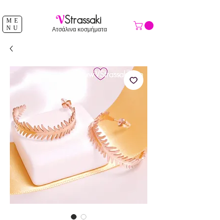
ΔΩΡΕΑΝ ΑΠΟΣΤΟΛΗ ΑΝΩ ΤΩΝ 39 €
V
Strassaki
ME
NU
Ατσάλινα κοσμήματα