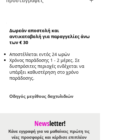
Προδιαγραφές
Σκουλαρίκια
Κούμπωμα:
Τρυπητά
Ενδεικτικό μήκος:
3.5cm
Δωρεάν αποστολή και
Ενδεικτικό πλάτος:
1cm
αντικαταβολή για παραγγελίες άνω
των € 30
Αποστέλλεται εντός 24 ωρών
Χρόνος παράδοσης 1 - 2 μέρες. Σε
δυσπρόσιτες περιοχές ενδέχεται να
υπάρξει καθυστέρηση στο χρόνο
παράδοσης.
Ο
δηγός μεγέθους δαχτυλιδιών
News
letter!
Κάνε εγγραφή για να μαθαίνεις πρώτη τις
νέες προσφορές και κέρδισε επιπλέον