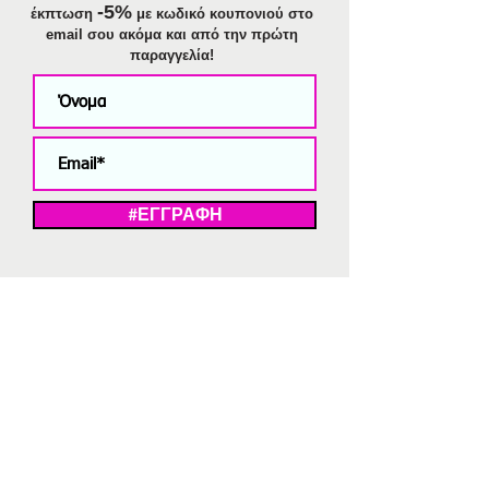
-5%
έκπτωση
με κωδικό κουπονιού στο
email σου ακόμα και από την πρώτη
παραγγελία!
#ΕΓΓΡΑΦΗ
ΜΕ ΤΗΝ ΕΓΓΡΑΦΗ ΣΑΣ ΑΠΟΔΕΧΕΣΤΕ ΤΗ ΔΗΛΩΣΗ ΑΠΟΡΡΗΤΟΥ
ΜΑΣ.
Διαγραφή από το newsletter
V
Strassaki
Ατσάλινα κοσμήματα
332 αξιολογήσεις