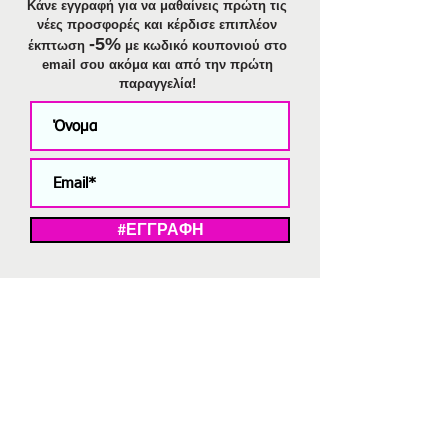
Κάνε εγγραφή για να μαθαίνεις πρώτη τις
νέες προσφορές και κέρδισε επιπλέον
-5%
έκπτωση
με κωδικό κουπονιού στο
email σου ακόμα και από την πρώτη
παραγγελία!
#ΕΓΓΡΑΦΗ
ΜΕ ΤΗΝ ΕΓΓΡΑΦΗ ΣΑΣ ΑΠΟΔΕΧΕΣΤΕ ΤΗ ΔΗΛΩΣΗ ΑΠΟΡΡΗΤΟΥ
ΜΑΣ.
Διαγραφή από το newsletter
V
Strassaki
Ατσάλινα κοσμήματα