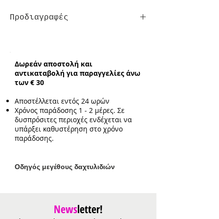
Προδιαγραφές
Σκουλαρίκια
Κούμπωμα:
Τρυπητά
Ενδεικτικό μήκος:
1.5cm
Δωρεάν αποστολή και
Ενδεικτικό μέγεθος στοιχείου:
αντικαταβολή για παραγγελίες άνω
1.6cm*0.9cm
των € 30
Αποστέλλεται εντός 24 ωρών
Χρόνος παράδοσης 1 - 2 μέρες. Σε
δυσπρόσιτες περιοχές ενδέχεται να
υπάρξει καθυστέρηση στο χρόνο
παράδοσης.
Ο
δηγός μεγέθους δαχτυλιδιών
News
letter!