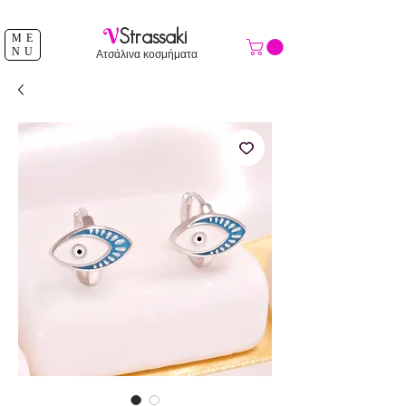
ΔΩΡΕΑΝ ΑΠΟΣΤΟΛΗ ΑΝΩ ΤΩΝ 39 €
V
Strassaki
ME
NU
Ατσάλινα κοσμήματα