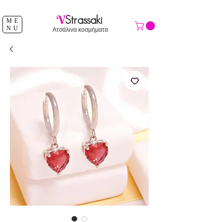
ΔΩΡΕΑΝ ΑΠΟΣΤΟΛΗ ΑΝΩ ΤΩΝ 39 €
V
Strassaki
ME
NU
Ατσάλινα κοσμήματα