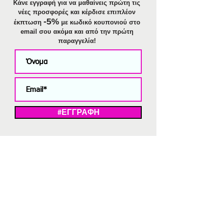
Κάνε εγγραφή για να μαθαίνεις πρώτη τις
νέες προσφορές και κέρδισε επιπλέον
-5%
έκπτωση
με κωδικό κουπονιού στο
email σου ακόμα και από την πρώτη
παραγγελία!
#ΕΓΓΡΑΦΗ
ΜΕ ΤΗΝ ΕΓΓΡΑΦΗ ΣΑΣ ΑΠΟΔΕΧΕΣΤΕ ΤΗ ΔΗΛΩΣΗ ΑΠΟΡΡΗΤΟΥ
ΜΑΣ.
Διαγραφή από το newsletter
V
Strassaki
Ατσάλινα κοσμήματα