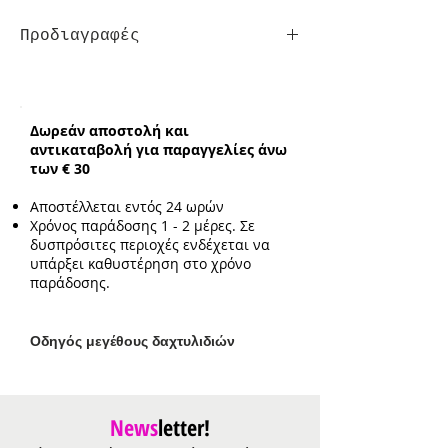
Προδιαγραφές
Σκουλαρίκια
Κούμπωμα:
Τρυπητά
Ενδεικτικό μήκος:
3.3cm
Δωρεάν αποστολή και
Ενδεικτικό μέγεθος στοιχείου:
1cm
αντικαταβολή για παραγγελίες άνω
των € 30
Αποστέλλεται εντός 24 ωρών
Χρόνος παράδοσης 1 - 2 μέρες. Σε
δυσπρόσιτες περιοχές ενδέχεται να
υπάρξει καθυστέρηση στο χρόνο
παράδοσης.
Ο
δηγός μεγέθους δαχτυλιδιών
News
letter!