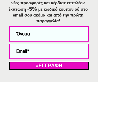
νέες προσφορές και κέρδισε επιπλέον
-5%
έκπτωση
με κωδικό κουπονιού στο
email σου ακόμα και από την πρώτη
παραγγελία!
#ΕΓΓΡΑΦΗ
ΜΕ ΤΗΝ ΕΓΓΡΑΦΗ ΣΑΣ ΑΠΟΔΕΧΕΣΤΕ ΤΗ ΔΗΛΩΣΗ ΑΠΟΡΡΗΤΟΥ
ΜΑΣ.
Διαγραφή από το newsletter
V
Strassaki
Ατσάλινα κοσμήματα