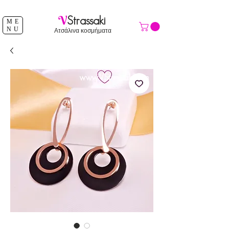
ΔΩΡΕΑΝ ΑΠΟΣΤΟΛΗ ΑΝΩ ΤΩΝ 39 €
V
Strassaki
ME
NU
Ατσάλινα κοσμήματα