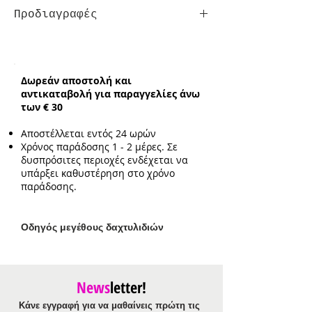
Προδιαγραφές
Σκουλαρίκια από ανοξείδωτο ατσάλι
Κούμπωμα:
Τρυπητά
Ενδεικτικό μήκος:
5.6cm
Δωρεάν αποστολή και
Ενδεικτικό μέγεθος στοιχείου:
αντικαταβολή για παραγγελίες άνω
2.7cm
των € 30
Αποστέλλεται εντός 24 ωρών
Χρόνος παράδοσης 1 - 2 μέρες. Σε
δυσπρόσιτες περιοχές ενδέχεται να
υπάρξει καθυστέρηση στο χρόνο
παράδοσης.
Ο
δηγός μεγέθους δαχτυλιδιών
News
letter!
Κάνε εγγραφή για να μαθαίνεις πρώτη τις