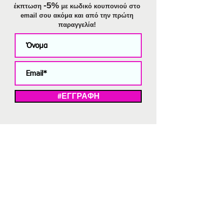
-5%
έκπτωση
με κωδικό κουπονιού στο
email σου ακόμα και από την πρώτη
παραγγελία!
#ΕΓΓΡΑΦΗ
ΜΕ ΤΗΝ ΕΓΓΡΑΦΗ ΣΑΣ ΑΠΟΔΕΧΕΣΤΕ ΤΗ ΔΗΛΩΣΗ ΑΠΟΡΡΗΤΟΥ
ΜΑΣ.
Διαγραφή από το newsletter
V
Strassaki
Ατσάλινα κοσμήματα
332 αξιολογήσεις