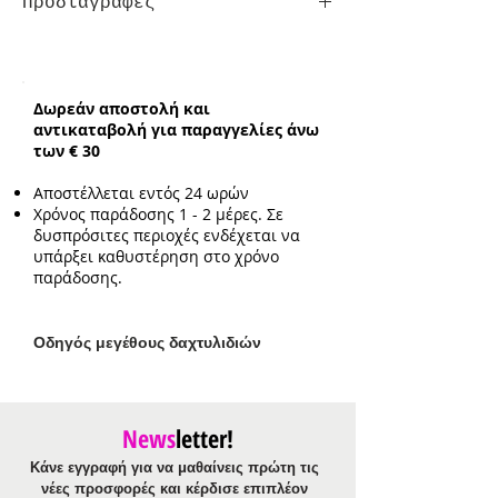
Προδιαγραφές
Σκουλαρίκια από ανοξείδωτο ατσάλι
Κούμπωμα:
Τρυπητά
Ενδεικτικό μήκος:
10cm
Δωρεάν αποστολή και
Ενδεικτικό μέγεθος
αντικαταβολή για παραγγελίες άνω
στοιχείου:
3.5cm
των € 30
Αποστέλλεται εντός 24 ωρών
Χρόνος παράδοσης 1 - 2 μέρες. Σε
δυσπρόσιτες περιοχές ενδέχεται να
υπάρξει καθυστέρηση στο χρόνο
παράδοσης.
Ο
δηγός μεγέθους δαχτυλιδιών
News
letter!
Κάνε εγγραφή για να μαθαίνεις πρώτη τις
νέες προσφορές και κέρδισε επιπλέον