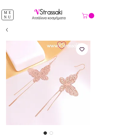
ΔΩΡΕΑΝ ΑΠΟΣΤΟΛΗ ΑΝΩ ΤΩΝ 39 €
V
Strassaki
ME
NU
Ατσάλινα κοσμήματα