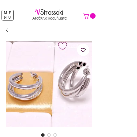
ΔΩΡΕΑΝ ΑΠΟΣΤΟΛΗ ΑΝΩ ΤΩΝ 39 €
V
Strassaki
ME
NU
Ατσάλινα κοσμήματα