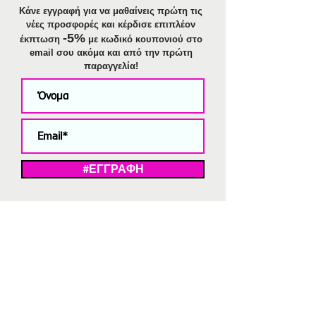
Κάνε εγγραφή για να μαθαίνεις πρώτη τις
νέες προσφορές και κέρδισε επιπλέον
-5%
έκπτωση
με κωδικό κουπονιού στο
email σου ακόμα και από την πρώτη
παραγγελία!
#ΕΓΓΡΑΦΗ
ΜΕ ΤΗΝ ΕΓΓΡΑΦΗ ΣΑΣ ΑΠΟΔΕΧΕΣΤΕ ΤΗ ΔΗΛΩΣΗ ΑΠΟΡΡΗΤΟΥ
ΜΑΣ.
Διαγραφή από το newsletter
V
Strassaki
Ατσάλινα κοσμήματα