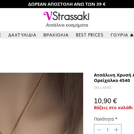
ΔΩΡΕΑΝ ΑΠΟΣΤΟΛΗ ΑΝΩ ΤΩΝ 39 €
V
Strassaki
Ατσάλινα κοσμήματα
Ε
ΔΑΧΤΥΛΙΔΙΑ
ΒΡΑΧΙΟΛΙΑ
BEST PRICES
ΓΟΥΡΙΑ 
Ατσάλινη Χρυσή 
Ορείχαλκο 4540
SKU: 4540
Τιμή
10,90 €
Βάζεις στο καλάθι 
Ποσότητα
*