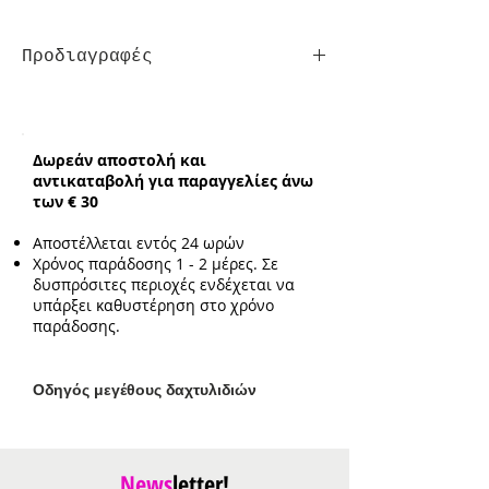
Προδιαγραφές
Ενδεικτικό μήκος
: 16cm με επιπλέον
προέκταση 3cm
Ενδεικτικό μέγεθος στοιχείου
:
Δωρεάν αποστολή και
1.5cm*1.7cm
αντικαταβολή για παραγγελίες άνω
των € 30
Αποστέλλεται εντός 24 ωρών
Χρόνος παράδοσης 1 - 2 μέρες. Σε
δυσπρόσιτες περιοχές ενδέχεται να
υπάρξει καθυστέρηση στο χρόνο
παράδοσης.
Ο
δηγός μεγέθους δαχτυλιδιών
News
letter!