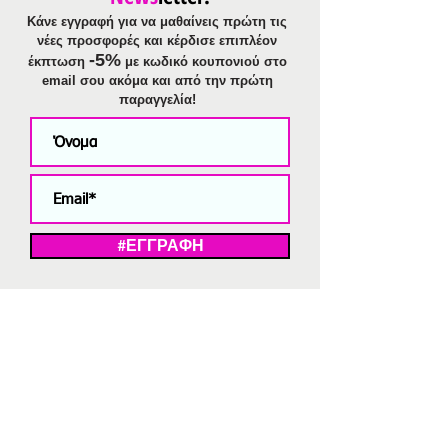
Κάνε εγγραφή για να μαθαίνεις πρώτη τις
νέες προσφορές και κέρδισε επιπλέον
-5%
έκπτωση
με κωδικό κουπονιού στο
email σου ακόμα και από την πρώτη
παραγγελία!
#ΕΓΓΡΑΦΗ
ΜΕ ΤΗΝ ΕΓΓΡΑΦΗ ΣΑΣ ΑΠΟΔΕΧΕΣΤΕ ΤΗ ΔΗΛΩΣΗ ΑΠΟΡΡΗΤΟΥ
ΜΑΣ.
Διαγραφή από το newsletter
V
Strassaki
Ατσάλινα κοσμήματα