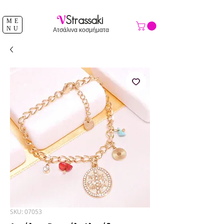
ΔΩΡΕΑΝ ΑΠΟΣΤΟΛΗ ΑΝΩ ΤΩΝ 39 €
V
Strassaki
ME
NU
Ατσάλινα κοσμήματα
SKU: 07053