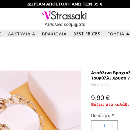
ΔΩΡΕΑΝ ΑΠΟΣΤΟΛΗ ΑΝΩ ΤΩΝ 39 €
V
Strassaki
Ατσάλινα κοσμήματα
Ε
ΔΑΧΤΥΛΙΔΙΑ
ΒΡΑΧΙΟΛΙΑ
BEST PRICES
ΓΟΥΡΙΑ 
Ατσάλινο Βραχιό
Τριφύλλι Χρυσό 
SKU: 07023
Τιμή
9,90 €
Βάζεις στο καλάθι 
Ποσότητα
*