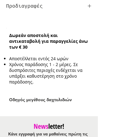
Προδιαγραφές
Ενδεικτικό μήκος:
19cm με επιπλέον
προέκταση 3cm
Ενδεικτικό μέγεθος
Δωρεάν αποστολή και
στοιχείου:
1.9cm
αντικαταβολή για παραγγελίες άνω
των € 30
Αποστέλλεται εντός 24 ωρών
Χρόνος παράδοσης 1 - 2 μέρες. Σε
δυσπρόσιτες περιοχές ενδέχεται να
υπάρξει καθυστέρηση στο χρόνο
παράδοσης.
Ο
δηγός μεγέθους δαχτυλιδιών
News
letter!
Κάνε εγγραφή για να μαθαίνεις πρώτη τις