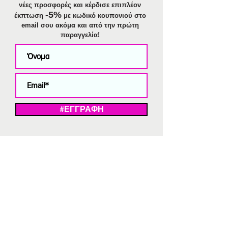
νέες προσφορές και κέρδισε επιπλέον
-5%
έκπτωση
με κωδικό κουπονιού στο
email σου ακόμα και από την πρώτη
παραγγελία!
#ΕΓΓΡΑΦΗ
ΜΕ ΤΗΝ ΕΓΓΡΑΦΗ ΣΑΣ ΑΠΟΔΕΧΕΣΤΕ ΤΗ ΔΗΛΩΣΗ ΑΠΟΡΡΗΤΟΥ
ΜΑΣ.
Διαγραφή από το newsletter
V
Strassaki
Ατσάλινα κοσμήματα