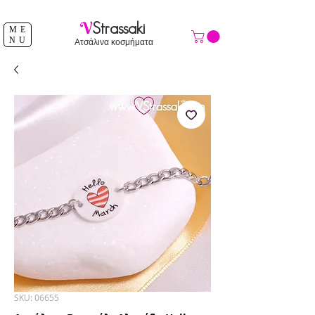
ΔΩΡΕΑΝ ΑΠΟΣΤΟΛΗ ΑΝΩ ΤΩΝ 39 €
V
Strassaki
ME
NU
Ατσάλινα κοσμήματα
SKU: 06655