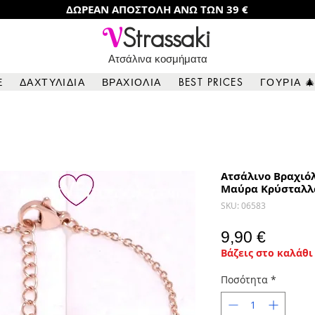
ΔΩΡΕΑΝ ΑΠΟΣΤΟΛΗ ΑΝΩ ΤΩΝ 39 €
V
Strassaki
Ατσάλινα κοσμήματα
Ε
ΔΑΧΤΥΛΙΔΙΑ
ΒΡΑΧΙΟΛΙΑ
BEST PRICES
ΓΟΥΡΙΑ 
Ατσάλινο Βραχιόλ
Μαύρα Κρύσταλλα
SKU: 06583
Τιμή
9,90 €
Βάζεις στο καλάθι 
Ποσότητα
*