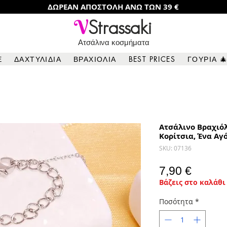
ΔΩΡΕΑΝ ΑΠΟΣΤΟΛΗ ΑΝΩ ΤΩΝ 39 €
V
Strassaki
Ατσάλινα κοσμήματα
Ε
ΔΑΧΤΥΛΙΔΙΑ
ΒΡΑΧΙΟΛΙΑ
BEST PRICES
ΓΟΥΡΙΑ 
Ατσάλινο Βραχιόλ
Κορίτσια, Ένα Αγ
SKU: 07136
Τιμή
7,90 €
Βάζεις στο καλάθι 
Ποσότητα
*