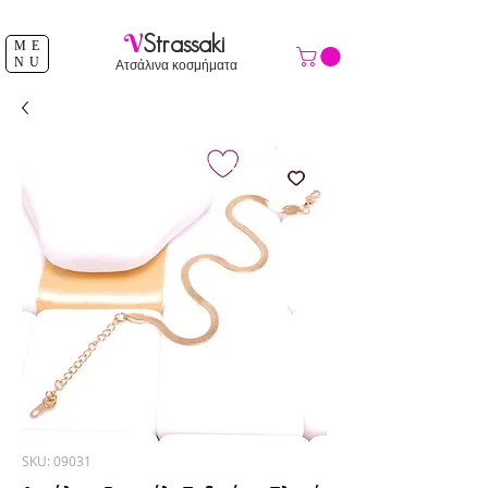
ΔΩΡΕΑΝ ΑΠΟΣΤΟΛΗ ΑΝΩ ΤΩΝ 39 €
V
Strassaki
ME
NU
Ατσάλινα κοσμήματα
SKU: 09031