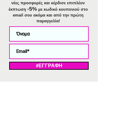
νέες προσφορές και κέρδισε επιπλέον
-5%
έκπτωση
με κωδικό κουπονιού στο
email σου ακόμα και από την πρώτη
παραγγελία!
#ΕΓΓΡΑΦΗ
ΜΕ ΤΗΝ ΕΓΓΡΑΦΗ ΣΑΣ ΑΠΟΔΕΧΕΣΤΕ ΤΗ ΔΗΛΩΣΗ ΑΠΟΡΡΗΤΟΥ
ΜΑΣ.
Διαγραφή από το newsletter
V
Strassaki
Ατσάλινα κοσμήματα