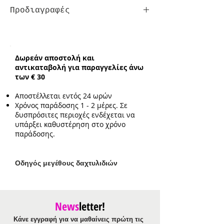
Προδιαγραφές
Κούμπωμα:
με προέκταση αλυσίδα
Ενδεικτικό μήκος:
19cm με επιπλέον
προέκταση 3cm
Δωρεάν αποστολή και
Ενδεικτικό πλάτος:
0.3cm / 3mm
αντικαταβολή για παραγγελίες άνω
των € 30
Αποστέλλεται εντός 24 ωρών
Χρόνος παράδοσης 1 - 2 μέρες. Σε
δυσπρόσιτες περιοχές ενδέχεται να
υπάρξει καθυστέρηση στο χρόνο
παράδοσης.
Ο
δηγός μεγέθους δαχτυλιδιών
News
letter!
Κάνε εγγραφή για να μαθαίνεις πρώτη τις