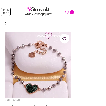
ΔΩΡΕΑΝ ΑΠΟΣΤΟΛΗ ΑΝΩ ΤΩΝ 39 €
V
Strassaki
ME
NU
Ατσάλινα κοσμήματα
SKU: 06528