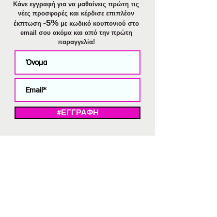
Κάνε εγγραφή για να μαθαίνεις πρώτη τις
νέες προσφορές και κέρδισε επιπλέον
-5%
έκπτωση
με κωδικό κουπονιού στο
email σου ακόμα και από την πρώτη
παραγγελία!
#ΕΓΓΡΑΦΗ
ΜΕ ΤΗΝ ΕΓΓΡΑΦΗ ΣΑΣ ΑΠΟΔΕΧΕΣΤΕ ΤΗ ΔΗΛΩΣΗ ΑΠΟΡΡΗΤΟΥ
ΜΑΣ.
Διαγραφή από το newsletter
V
Strassaki
Ατσάλινα κοσμήματα