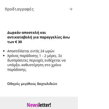
Προδιαγραφές
Ενδεικτικό μήκος:
15cm με επιπλέον
προέκταση 3cm
Ενδεικτικό μέγεθος διακοσμητικού:
Δωρεάν αποστολή και
1.2cm
αντικαταβολή για παραγγελίες άνω
των € 30
Αποστέλλεται εντός 24 ωρών
Χρόνος παράδοσης 1 - 2 μέρες. Σε
δυσπρόσιτες περιοχές ενδέχεται να
υπάρξει καθυστέρηση στο χρόνο
παράδοσης.
Ο
δηγός μεγέθους δαχτυλιδιών
News
letter!