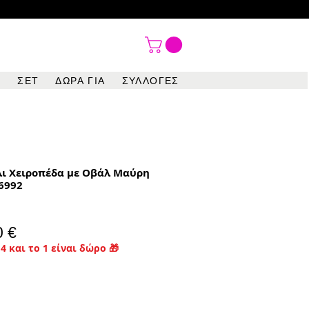

ΣΕΤ
ΔΩΡΑ ΓΙΑ
ΣΥΛΛΟΓΕΣ
λι Χειροπέδα με Οβάλ Μαύρη
6992
ονική
Τιμή
0 €
4 και το 1 είναι δώρο 🎁
Έκπτωσης