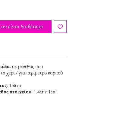
αν είναι διαθέσιμο
πέδα:
σε μέγεθος που
το χέρι / για περίμετρο καρπού
τος:
1.4cm
εθος στοιχείου:
1.4cm*1cm