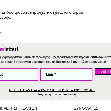
. Σε δυσπρόσιτες περιοχές ενδέχεται να υπάρξει
δοσης.
ν
ws
letter!
εγγραφή για να μαθαίνεις πρώτη τις νέες προσφορές και κέρδισε επιπλέον έκπ
%
με κωδικό κουπονιού στο email σου ακόμα και από την πρώτη παραγγελία!
#ΕΓΓ
ΜΕ ΤΗΝ ΕΓΓΡΑΦΗ ΣΑΣ ΑΠΟΔΕΧΕΣΤΕ ΤΗ ΔΗΛΩΣΗ ΑΠΟΡΡΗΤΟΥ ΜΑΣ.
Διαγραφή από το newsletter
ΠΗΡΕΤΗΣΗ ΠΕΛΑΤΩΝ
ΣΥΝΑΛΛΑΓΕΣ