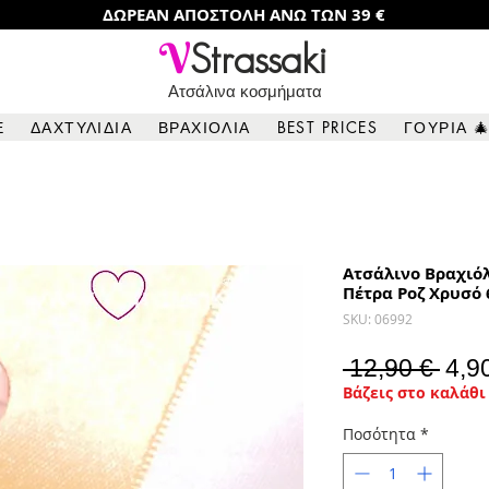
ΔΩΡΕΑΝ ΑΠΟΣΤΟΛΗ ΑΝΩ ΤΩΝ 39 €
V
Strassaki
Ατσάλινα κοσμήματα
Ε
ΔΑΧΤΥΛΙΔΙΑ
ΒΡΑΧΙΟΛΙΑ
BEST PRICES
ΓΟΥΡΙΑ 
Ατσάλινο Βραχιό
Πέτρα Ροζ Χρυσό 
SKU: 06992
Καν
 12,90 € 
4,9
Βάζεις στο καλάθι 
τιμή
Ποσότητα
*