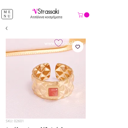
ΔΩΡΕΑΝ ΑΠΟΣΤΟΛΗ ΑΝΩ ΤΩΝ 39 €
V
Strassaki
ME
NU
Ατσάλινα κοσμήματα
SKU: 02601