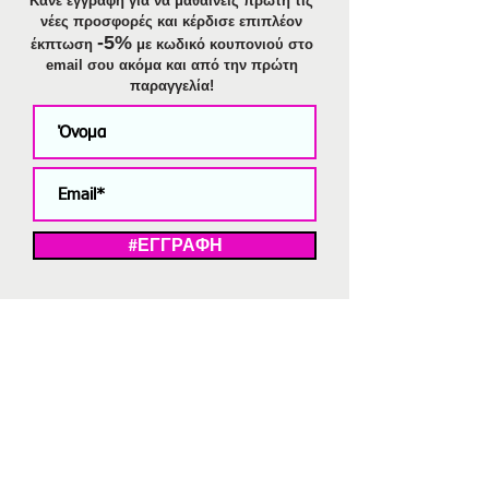
Κάνε εγγραφή για να μαθαίνεις πρώτη τις
νέες προσφορές και κέρδισε επιπλέον
-5%
έκπτωση
με κωδικό κουπονιού στο
email σου ακόμα και από την πρώτη
παραγγελία!
#ΕΓΓΡΑΦΗ
ΜΕ ΤΗΝ ΕΓΓΡΑΦΗ ΣΑΣ ΑΠΟΔΕΧΕΣΤΕ ΤΗ ΔΗΛΩΣΗ ΑΠΟΡΡΗΤΟΥ
ΜΑΣ.
Διαγραφή από το newsletter
V
Strassaki
Ατσάλινα κοσμήματα