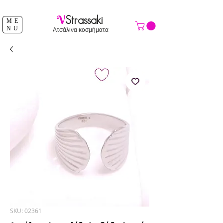
ΔΩΡΕΑΝ ΑΠΟΣΤΟΛΗ ΑΝΩ ΤΩΝ 39 €
V
Strassaki
ME
NU
Ατσάλινα κοσμήματα
SKU: 02361