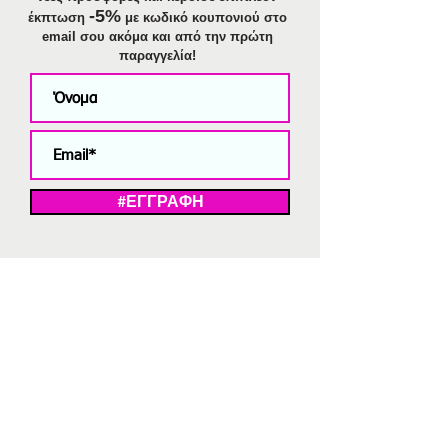
-5%
έκπτωση
με κωδικό κουπονιού στο
email σου ακόμα και από την πρώτη
παραγγελία!
#ΕΓΓΡΑΦΗ
ΜΕ ΤΗΝ ΕΓΓΡΑΦΗ ΣΑΣ ΑΠΟΔΕΧΕΣΤΕ ΤΗ ΔΗΛΩΣΗ ΑΠΟΡΡΗΤΟΥ
ΜΑΣ.
Διαγραφή από το newsletter
V
Strassaki
Ατσάλινα κοσμήματα
332 αξιολογήσεις