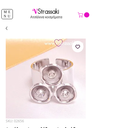
ΔΩΡΕΑΝ ΑΠΟΣΤΟΛΗ ΑΝΩ ΤΩΝ 39 €
V
Strassaki
ME
NU
Ατσάλινα κοσμήματα
SKU: 02656