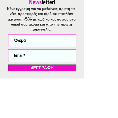
News
letter!
Κάνε εγγραφή για να μαθαίνεις πρώτη τις
νέες προσφορές και κέρδισε επιπλέον
-5%
έκπτωση
με κωδικό κουπονιού στο
email σου ακόμα και από την πρώτη
παραγγελία!
#ΕΓΓΡΑΦΗ
ΜΕ ΤΗΝ ΕΓΓΡΑΦΗ ΣΑΣ ΑΠΟΔΕΧΕΣΤΕ ΤΗ ΔΗΛΩΣΗ ΑΠΟΡΡΗΤΟΥ
ΜΑΣ.
Διαγραφή από το newsletter
V
Strassaki
Ατσάλινα κοσμήματα