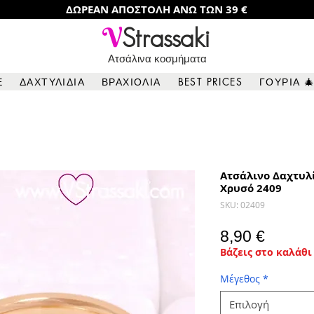
ΔΩΡΕΑΝ ΑΠΟΣΤΟΛΗ ΑΝΩ ΤΩΝ 39 €
V
Strassaki
Ατσάλινα κοσμήματα
Ε
ΔΑΧΤΥΛΙΔΙΑ
ΒΡΑΧΙΟΛΙΑ
BEST PRICES
ΓΟΥΡΙΑ 
Ατσάλινο Δαχτυλ
Χρυσό 2409
SKU: 02409
Τιμή
8,90 €
Βάζεις στο καλάθι 
Μέγεθος
*
Επιλογή