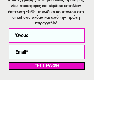
Κάνε εγγραφή για να μαθαίνεις πρώτη τις
νέες προσφορές και κέρδισε επιπλέον
-5%
έκπτωση
με κωδικό κουπονιού στο
email σου ακόμα και από την πρώτη
παραγγελία!
#ΕΓΓΡΑΦΗ
ΜΕ ΤΗΝ ΕΓΓΡΑΦΗ ΣΑΣ ΑΠΟΔΕΧΕΣΤΕ ΤΗ ΔΗΛΩΣΗ ΑΠΟΡΡΗΤΟΥ
ΜΑΣ.
Διαγραφή από το newsletter
V
Strassaki
Ατσάλινα κοσμήματα