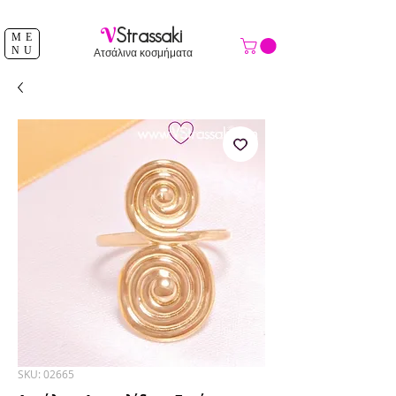
ΔΩΡΕΑΝ ΑΠΟΣΤΟΛΗ ΑΝΩ ΤΩΝ 39 €
V
Strassaki
ME
NU
Ατσάλινα κοσμήματα
SKU: 02665