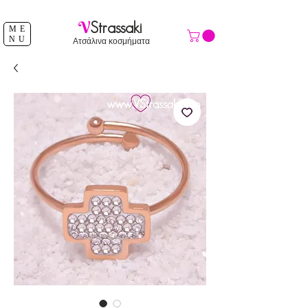
ΔΩΡΕΑΝ ΑΠΟΣΤΟΛΗ ΑΝΩ ΤΩΝ 39 €
V
Strassaki
ME
NU
Ατσάλινα κοσμήματα