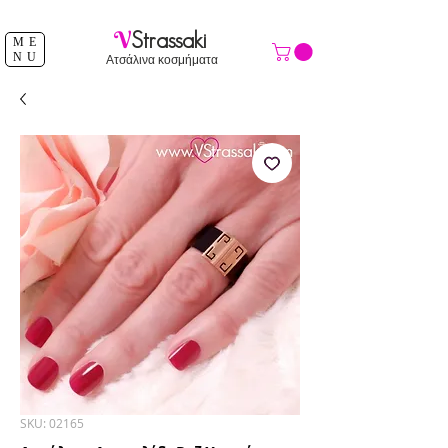
ΔΩΡΕΑΝ ΑΠΟΣΤΟΛΗ ΑΝΩ ΤΩΝ 39 €
V
Strassaki
ME
NU
Ατσάλινα κοσμήματα
SKU: 02165