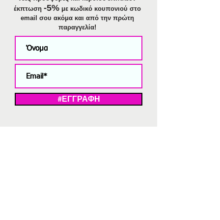
-5%
έκπτωση
με κωδικό κουπονιού στο
email σου ακόμα και από την πρώτη
παραγγελία!
#ΕΓΓΡΑΦΗ
ΜΕ ΤΗΝ ΕΓΓΡΑΦΗ ΣΑΣ ΑΠΟΔΕΧΕΣΤΕ ΤΗ ΔΗΛΩΣΗ ΑΠΟΡΡΗΤΟΥ
ΜΑΣ.
Διαγραφή από το newsletter
V
Strassaki
Ατσάλινα κοσμήματα
332 αξιολογήσεις