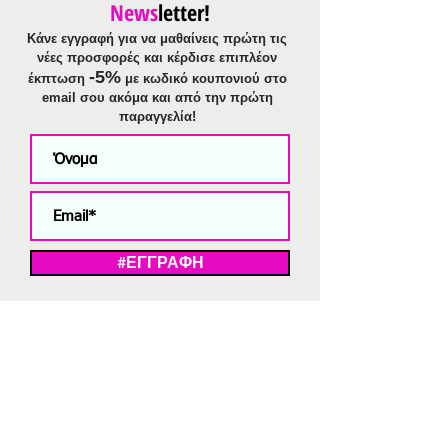
News
letter!
Κάνε εγγραφή για να μαθαίνεις πρώτη τις
νέες προσφορές και κέρδισε επιπλέον
-5%
έκπτωση
με κωδικό κουπονιού στο
email σου ακόμα και από την πρώτη
παραγγελία!
#ΕΓΓΡΑΦΗ
ΜΕ ΤΗΝ ΕΓΓΡΑΦΗ ΣΑΣ ΑΠΟΔΕΧΕΣΤΕ ΤΗ ΔΗΛΩΣΗ ΑΠΟΡΡΗΤΟΥ
ΜΑΣ.
Διαγραφή από το newsletter
V
Strassaki
Ατσάλινα κοσμήματα