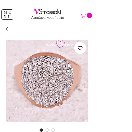
ΔΩΡΕΑΝ ΑΠΟΣΤΟΛΗ ΑΝΩ ΤΩΝ 39 €
V
Strassaki
ME
NU
Ατσάλινα κοσμήματα