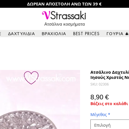
ΔΩΡΕΑΝ ΑΠΟΣΤΟΛΗ ΑΝΩ ΤΩΝ 39 €
V
Strassaki
Ατσάλινα κοσμήματα
Ε
ΔΑΧΤΥΛΙΔΙΑ
ΒΡΑΧΙΟΛΙΑ
BEST PRICES
ΓΟΥΡΙΑ 
Ατσάλινο Δαχτυλ
Ιησούς Χριστός Ν
SKU: 02306
Τιμή
8,90 €
Βάζεις στο καλάθι 
Μέγεθος
*
Επιλογή