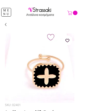
ΔΩΡΕΑΝ ΑΠΟΣΤΟΛΗ ΑΝΩ ΤΩΝ 39 €
V
Strassaki
ME
NU
Ατσάλινα κοσμήματα
SKU: 02401