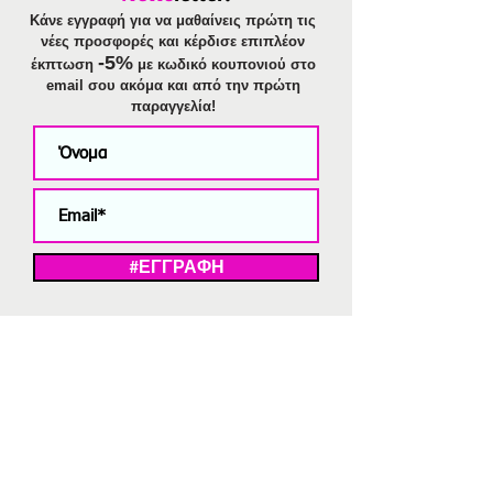
Κάνε εγγραφή για να μαθαίνεις πρώτη τις
νέες προσφορές και κέρδισε επιπλέον
-5%
έκπτωση
με κωδικό κουπονιού στο
email σου ακόμα και από την πρώτη
παραγγελία!
#ΕΓΓΡΑΦΗ
ΜΕ ΤΗΝ ΕΓΓΡΑΦΗ ΣΑΣ ΑΠΟΔΕΧΕΣΤΕ ΤΗ ΔΗΛΩΣΗ ΑΠΟΡΡΗΤΟΥ
ΜΑΣ.
Διαγραφή από το newsletter
V
Strassaki
Ατσάλινα κοσμήματα