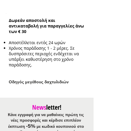
Κολιέ ροζάριο:
ενδεικτικό
μήκος 39cm με επιπλέον προέκταση
5cm
Δωρεάν αποστολή και
Ενδεικτικό πλάτος:
0.3cm
αντικαταβολή για παραγγελίες άνω
των € 30
Αποστέλλεται εντός 24 ωρών
Χρόνος παράδοσης 1 - 2 μέρες. Σε
δυσπρόσιτες περιοχές ενδέχεται να
υπάρξει καθυστέρηση στο χρόνο
παράδοσης.
Ο
δηγός μεγέθους δαχτυλιδιών
News
letter!
Κάνε εγγραφή για να μαθαίνεις πρώτη τις
νέες προσφορές και κέρδισε επιπλέον
-5%
έκπτωση
με κωδικό κουπονιού στο