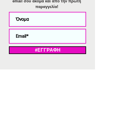
email σου ακόμα και από την πρώτη
παραγγελία!
#ΕΓΓΡΑΦΗ
ΜΕ ΤΗΝ ΕΓΓΡΑΦΗ ΣΑΣ ΑΠΟΔΕΧΕΣΤΕ ΤΗ ΔΗΛΩΣΗ ΑΠΟΡΡΗΤΟΥ
ΜΑΣ.
Διαγραφή από το newsletter
V
Strassaki
Ατσάλινα κοσμήματα
332 αξιολογήσεις
5,0