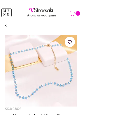
ΔΩΡΕΑΝ ΑΠΟΣΤΟΛΗ ΑΝΩ ΤΩΝ 39 €
V
Strassaki
ME
NU
Ατσάλινα κοσμήματα
SKU: 05823