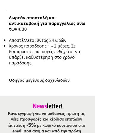
Συνολικό ενδεικτικό μήκος
αλυσίδας:
40cm με επιπλέον
προέκταση 4cm
Δωρεάν αποστολή και
Ενδεικτικό μέγεθος
αντικαταβολή για παραγγελίες άνω
μενταγιόν:
1.8cm*2cm
των € 30
Αποστέλλεται εντός 24 ωρών
Χρόνος παράδοσης 1 - 2 μέρες. Σε
δυσπρόσιτες περιοχές ενδέχεται να
υπάρξει καθυστέρηση στο χρόνο
παράδοσης.
Ο
δηγός μεγέθους δαχτυλιδιών
News
letter!
Κάνε εγγραφή για να μαθαίνεις πρώτη τις
νέες προσφορές και κέρδισε επιπλέον
-5%
έκπτωση
με κωδικό κουπονιού στο
email σου ακόμα και από την πρώτη