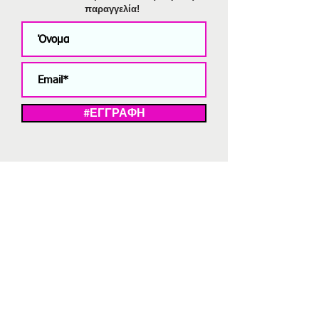
παραγγελία!
#ΕΓΓΡΑΦΗ
ΜΕ ΤΗΝ ΕΓΓΡΑΦΗ ΣΑΣ ΑΠΟΔΕΧΕΣΤΕ ΤΗ ΔΗΛΩΣΗ ΑΠΟΡΡΗΤΟΥ
ΜΑΣ.
Διαγραφή από το newsletter
V
Strassaki
Ατσάλινα κοσμήματα
332 αξιολογήσεις
5,0