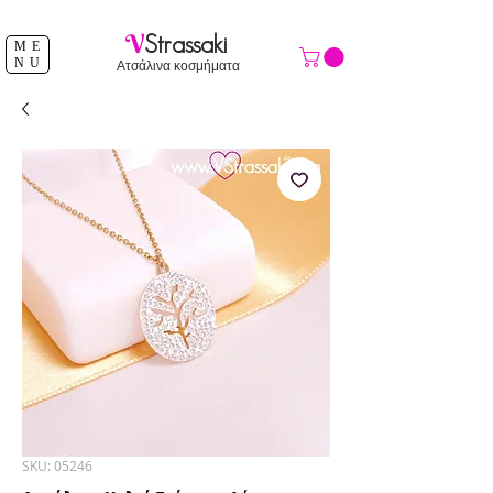
ΔΩΡΕΑΝ ΑΠΟΣΤΟΛΗ ΑΝΩ ΤΩΝ 39 €
V
Strassaki
ME
NU
Ατσάλινα κοσμήματα
SKU: 05246