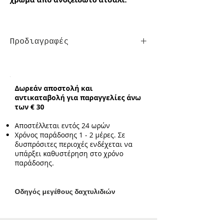
Προδιαγραφές
Κολιέ ροζάριο:
ενδεικτικό μήκος
40cm με επιπλέον προέκταση 3cm
Κολιέ με κύκνους:
ενδεικτικό μήκος
Δωρεάν αποστολή και
41cm με επιπλέον προέκταση 5cm /
αντικαταβολή για παραγγελίες άνω
Ενδεικτικό μέγεθος
των € 30
στοιχείου:
2.7cm*1.2cm
Αποστέλλεται εντός 24 ωρών
Χρόνος παράδοσης 1 - 2 μέρες. Σε
δυσπρόσιτες περιοχές ενδέχεται να
υπάρξει καθυστέρηση στο χρόνο
παράδοσης.
Ο
δηγός μεγέθους δαχτυλιδιών