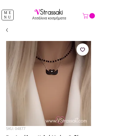
ΔΩΡΕΑΝ ΑΠΟΣΤΟΛΗ ΑΝΩ ΤΩΝ 39 €
V
Strassaki
ME
NU
Ατσάλινα κοσμήματα
SKU: 04877