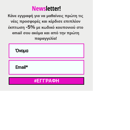
News
letter!
Κάνε εγγραφή για να μαθαίνεις πρώτη τις
νέες προσφορές και κέρδισε επιπλέον
-5%
έκπτωση
με κωδικό κουπονιού στο
email σου ακόμα και από την πρώτη
παραγγελία!
#ΕΓΓΡΑΦΗ
ΜΕ ΤΗΝ ΕΓΓΡΑΦΗ ΣΑΣ ΑΠΟΔΕΧΕΣΤΕ ΤΗ ΔΗΛΩΣΗ ΑΠΟΡΡΗΤΟΥ
ΜΑΣ.
Διαγραφή από το newsletter
V
Strassaki