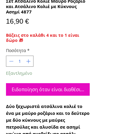
Σετ Ατσάλινο Κολιέ Μαύρο Ροζάριο
και Ατσάλινο Κολιέ με Κύκνους
Ασημί 4877
Τιμή
16,90 €
Βάζεις στο καλάθι 4 και το 1 είναι
δώρο 🎁
Ποσότητα
*
Εξαντλημένο
Ειδοποίηση όταν είναι διαθέσιμο
Δύο ξεχωριστά ατσάλινα κολιέ το
ένα με μαύρο ροζάριο και το δεύτερο
με δύο κύκνους με μαύρες
πετρούλες και αλυσίδα σε ασημί
χρώμα από ανοξείδωτο ατσάλι.