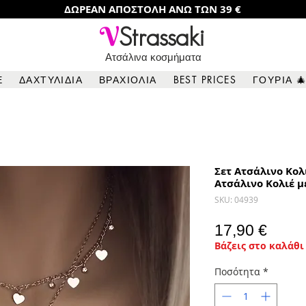
ΔΩΡΕΑΝ ΑΠΟΣΤΟΛΗ ΑΝΩ ΤΩΝ 39 €
V
Strassaki
Ατσάλινα κοσμήματα
Ε
ΔΑΧΤΥΛΙΔΙΑ
ΒΡΑΧΙΟΛΙΑ
BEST PRICES
ΓΟΥΡΙΑ 
Σετ Ατσάλινο Κολ
Ατσάλινο Κολιέ μ
SKU: 04939
Τιμή
17,90 €
Βάζεις στο καλάθι 
Ποσότητα
*