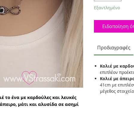
Εξαντλημένο
Ειδοποίηση ότ
Προδιαγραφές
Κολιέ με καρδο
επιπλέον προέκ
Κολιέ με άπειρο
41cm με επιπλέο
μέγεθος στοιχεί
έ το ένα με καρδούλες και λευκές
 άπειρο, μάτι και αλυσίδα σε ασημί