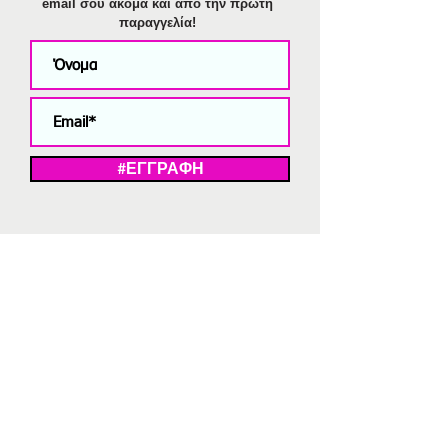
email σου ακόμα και από την πρώτη
παραγγελία!
#ΕΓΓΡΑΦΗ
ΜΕ ΤΗΝ ΕΓΓΡΑΦΗ ΣΑΣ ΑΠΟΔΕΧΕΣΤΕ ΤΗ ΔΗΛΩΣΗ ΑΠΟΡΡΗΤΟΥ
ΜΑΣ.
Διαγραφή από το newsletter
V
Strassaki
Ατσάλινα κοσμήματα
332 αξιολογήσεις
5,0