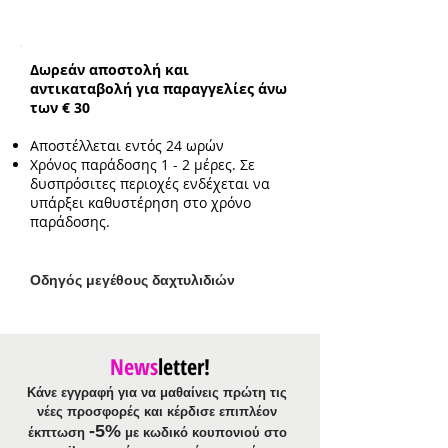
Συνολικό ενδεικτικό μήκος
αλυσίδας:
46cm με επιπλέον
προέκταση 2cm
Δωρεάν αποστολή και
Ενδεικτικό μέγεθος
αντικαταβολή για παραγγελίες άνω
μενταγιόν:
1.4cm
των € 30
Αποστέλλεται εντός 24 ωρών
Χρόνος παράδοσης 1 - 2 μέρες. Σε
δυσπρόσιτες περιοχές ενδέχεται να
υπάρξει καθυστέρηση στο χρόνο
παράδοσης.
Ο
δηγός μεγέθους δαχτυλιδιών
News
letter!
Κάνε εγγραφή για να μαθαίνεις πρώτη τις
νέες προσφορές και κέρδισε επιπλέον
-5%
έκπτωση
με κωδικό κουπονιού στο