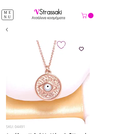
ΔΩΡΕΑΝ ΑΠΟΣΤΟΛΗ ΑΝΩ ΤΩΝ 39 €
V
Strassaki
ME
NU
Ατσάλινα κοσμήματα
SKU: 04491