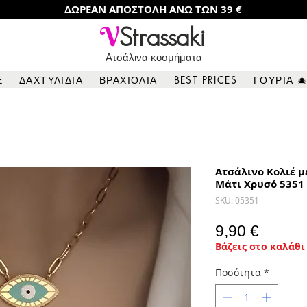
ΔΩΡΕΑΝ ΑΠΟΣΤΟΛΗ ΑΝΩ ΤΩΝ 39 €
V
Strassaki
Ατσάλινα κοσμήματα
Ε
ΔΑΧΤΥΛΙΔΙΑ
ΒΡΑΧΙΟΛΙΑ
BEST PRICES
ΓΟΥΡΙΑ 
Ατσάλινο Κολιέ μ
Μάτι Χρυσό 5351
SKU: 05351
Τιμή
9,90 €
Βάζεις στο καλάθι 
Ποσότητα
*