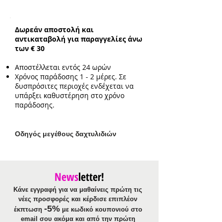
Συνολικό ενδεικτικό μήκος
αλυσίδας:
39cm με επιπλέον
προέκταση 3cm
Δωρεάν αποστολή και
Ενδεικτικό μέγεθος στοιχείου:
αντικαταβολή για παραγγελίες άνω
2.1cm*0.5cm
των € 30
Αποστέλλεται εντός 24 ωρών
Χρόνος παράδοσης 1 - 2 μέρες. Σε
δυσπρόσιτες περιοχές ενδέχεται να
υπάρξει καθυστέρηση στο χρόνο
παράδοσης.
Ο
δηγός μεγέθους δαχτυλιδιών
News
letter!
Κάνε εγγραφή για να μαθαίνεις πρώτη τις
νέες προσφορές και κέρδισε επιπλέον
-5%
έκπτωση
με κωδικό κουπονιού στο
email σου ακόμα και από την πρώτη