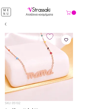
ΔΩΡΕΑΝ ΑΠΟΣΤΟΛΗ ΑΝΩ ΤΩΝ 39 €
V
Strassaki
ME
NU
Ατσάλινα κοσμήματα
SKU: 05102