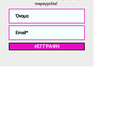
παραγγελία!
#ΕΓΓΡΑΦΗ
ΜΕ ΤΗΝ ΕΓΓΡΑΦΗ ΣΑΣ ΑΠΟΔΕΧΕΣΤΕ ΤΗ ΔΗΛΩΣΗ ΑΠΟΡΡΗΤΟΥ
ΜΑΣ.
Διαγραφή από το newsletter
V
Strassaki
Ατσάλινα κοσμήματα
332 αξιολογήσεις
5,0