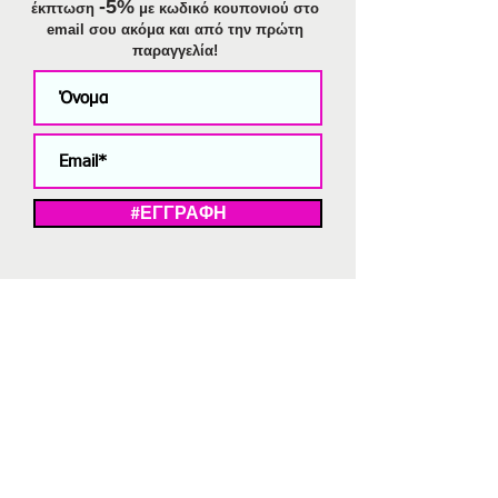
-5%
έκπτωση
με κωδικό κουπονιού στο
email σου ακόμα και από την πρώτη
παραγγελία!
#ΕΓΓΡΑΦΗ
ΜΕ ΤΗΝ ΕΓΓΡΑΦΗ ΣΑΣ ΑΠΟΔΕΧΕΣΤΕ ΤΗ ΔΗΛΩΣΗ ΑΠΟΡΡΗΤΟΥ
ΜΑΣ.
Διαγραφή από το newsletter
V
Strassaki
Ατσάλινα κοσμήματα
332 αξιολογήσεις