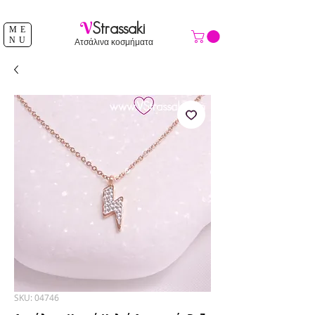
ΔΩΡΕΑΝ ΑΠΟΣΤΟΛΗ ΑΝΩ ΤΩΝ 39 €
V
Strassaki
ME
NU
Ατσάλινα κοσμήματα
SKU: 04746