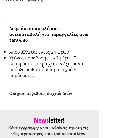
Ενδεικτικό μήκος :
37cm με επιπλέον
προέκταση 3cm
Ενδεικτικό μέγεθος
Δωρεάν αποστολή και
μενταγιόν:
0.5cm*1.2cm
αντικαταβολή για παραγγελίες άνω
των € 30
Αποστέλλεται εντός 24 ωρών
Χρόνος παράδοσης 1 - 2 μέρες. Σε
δυσπρόσιτες περιοχές ενδέχεται να
υπάρξει καθυστέρηση στο χρόνο
παράδοσης.
Ο
δηγός μεγέθους δαχτυλιδιών
News
letter!
Κάνε εγγραφή για να μαθαίνεις πρώτη τις
νέες προσφορές και κέρδισε επιπλέον