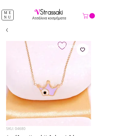
ΔΩΡΕΑΝ ΑΠΟΣΤΟΛΗ ΑΝΩ ΤΩΝ 39 €
V
Strassaki
ME
NU
Ατσάλινα κοσμήματα
SKU: 04680