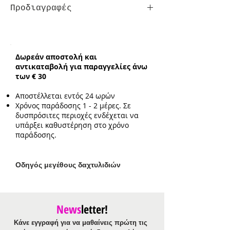
Προδιαγραφές
Συνολικό ενδεικτικό μήκος:
38cm
με επιπλέον προέκταση 3cm
Ενδεικτικό μέγεθος μενταγιόν:
Δωρεάν αποστολή και
1.2cm*0.9cm
αντικαταβολή για παραγγελίες άνω
των € 30
Αποστέλλεται εντός 24 ωρών
Χρόνος παράδοσης 1 - 2 μέρες. Σε
δυσπρόσιτες περιοχές ενδέχεται να
υπάρξει καθυστέρηση στο χρόνο
παράδοσης.
Ο
δηγός μεγέθους δαχτυλιδιών
News
letter!
Κάνε εγγραφή για να μαθαίνεις πρώτη τις