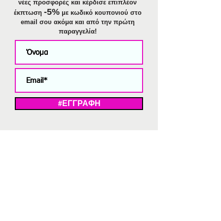
νέες προσφορές και κέρδισε επιπλέον
-5%
έκπτωση
με κωδικό κουπονιού στο
email σου ακόμα και από την πρώτη
παραγγελία!
#ΕΓΓΡΑΦΗ
ΜΕ ΤΗΝ ΕΓΓΡΑΦΗ ΣΑΣ ΑΠΟΔΕΧΕΣΤΕ ΤΗ ΔΗΛΩΣΗ ΑΠΟΡΡΗΤΟΥ
ΜΑΣ.
Διαγραφή από το newsletter
V
Strassaki
Ατσάλινα κοσμήματα
332 αξιολογήσεις