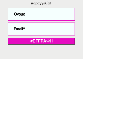
παραγγελία!
#ΕΓΓΡΑΦΗ
ΜΕ ΤΗΝ ΕΓΓΡΑΦΗ ΣΑΣ ΑΠΟΔΕΧΕΣΤΕ ΤΗ ΔΗΛΩΣΗ ΑΠΟΡΡΗΤΟΥ
ΜΑΣ.
Διαγραφή από το newsletter
V
Strassaki
Ατσάλινα κοσμήματα
332 αξιολογήσεις
5,0