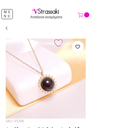
ΔΩΡΕΑΝ ΑΠΟΣΤΟΛΗ ΑΝΩ ΤΩΝ 39 €
V
Strassaki
ME
NU
Ατσάλινα κοσμήματα
SKU: 05396