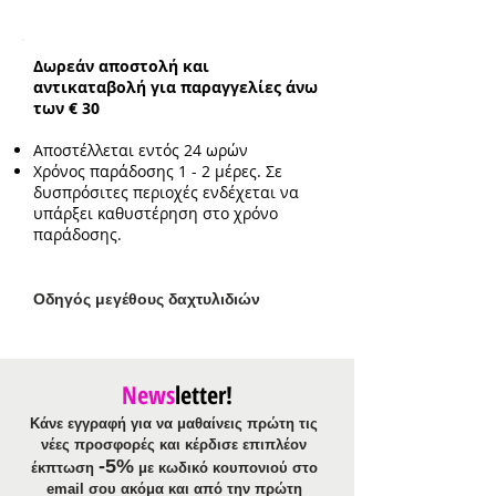
Συνολικό ενδεικτικό μήκος
αλυσίδας:
38cm με επιπλέον
προέκταση 3cm
Δωρεάν αποστολή και
Ενδεικτικό μέγεθος
αντικαταβολή για παραγγελίες άνω
μενταγιόν:
1.5cm
των € 30
Αποστέλλεται εντός 24 ωρών
Χρόνος παράδοσης 1 - 2 μέρες. Σε
δυσπρόσιτες περιοχές ενδέχεται να
υπάρξει καθυστέρηση στο χρόνο
παράδοσης.
Ο
δηγός μεγέθους δαχτυλιδιών
News
letter!
Κάνε εγγραφή για να μαθαίνεις πρώτη τις
νέες προσφορές και κέρδισε επιπλέον
-5%
έκπτωση
με κωδικό κουπονιού στο
email σου ακόμα και από την πρώτη