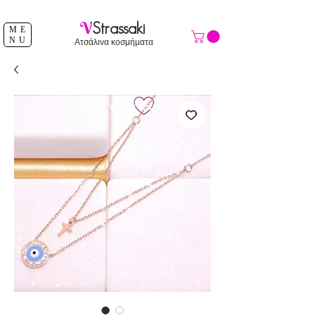
ΔΩΡΕΑΝ ΑΠΟΣΤΟΛΗ ΑΝΩ ΤΩΝ 39 €
V
Strassaki
ME
NU
Ατσάλινα κοσμήματα