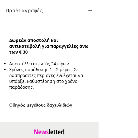
Προδιαγραφές
Συνολικό ενδεικτικό μήκος
αλυσίδας με σταυρό:
39cm με
επιπλέον προέκταση 3cm
Δωρεάν αποστολή και
Ενδεικτικό μέγεθος μάτι:
1.1cm
αντικαταβολή για παραγγελίες άνω
των € 30
Αποστέλλεται εντός 24 ωρών
Χρόνος παράδοσης 1 - 2 μέρες. Σε
δυσπρόσιτες περιοχές ενδέχεται να
υπάρξει καθυστέρηση στο χρόνο
παράδοσης.
Ο
δηγός μεγέθους δαχτυλιδιών
News
letter!