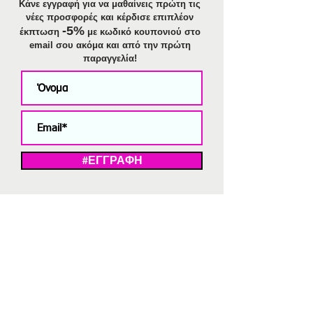
Κάνε εγγραφή για να μαθαίνεις πρώτη τις
νέες προσφορές και κέρδισε επιπλέον
-5%
έκπτωση
με κωδικό κουπονιού στο
email σου ακόμα και από την πρώτη
παραγγελία!
#ΕΓΓΡΑΦΗ
ΜΕ ΤΗΝ ΕΓΓΡΑΦΗ ΣΑΣ ΑΠΟΔΕΧΕΣΤΕ ΤΗ ΔΗΛΩΣΗ ΑΠΟΡΡΗΤΟΥ
ΜΑΣ.
Διαγραφή από το newsletter
V
Strassaki
Ατσάλινα κοσμήματα