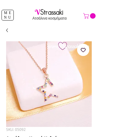
ΔΩΡΕΑΝ ΑΠΟΣΤΟΛΗ ΑΝΩ ΤΩΝ 39 €
V
Strassaki
ME
NU
Ατσάλινα κοσμήματα
SKU: 05092