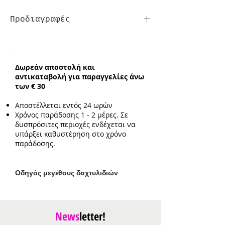
Προδιαγραφές
Συνολικό ενδεικτικό μήκος
αλυσίδας:
40cm με επιπλέον
προέκταση 4cm
Δωρεάν αποστολή και
Ενδεικτικό μέγεθος
αντικαταβολή για παραγγελίες άνω
μενταγιόν:
1.3cm*1.8cm
των € 30
Αποστέλλεται εντός 24 ωρών
Χρόνος παράδοσης 1 - 2 μέρες. Σε
δυσπρόσιτες περιοχές ενδέχεται να
υπάρξει καθυστέρηση στο χρόνο
παράδοσης.
Ο
δηγός μεγέθους δαχτυλιδιών
News
letter!