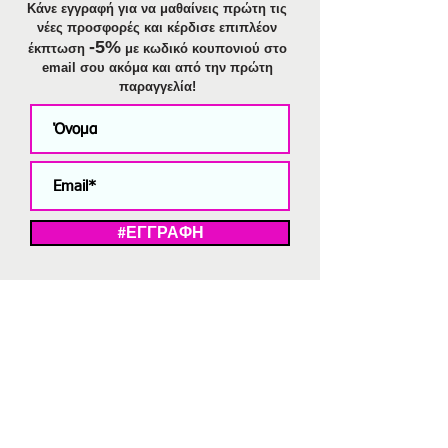
Κάνε εγγραφή για να μαθαίνεις πρώτη τις
νέες προσφορές και κέρδισε επιπλέον
-5%
έκπτωση
με κωδικό κουπονιού στο
email σου ακόμα και από την πρώτη
παραγγελία!
#ΕΓΓΡΑΦΗ
ΜΕ ΤΗΝ ΕΓΓΡΑΦΗ ΣΑΣ ΑΠΟΔΕΧΕΣΤΕ ΤΗ ΔΗΛΩΣΗ ΑΠΟΡΡΗΤΟΥ
ΜΑΣ.
Διαγραφή από το newsletter
V
Strassaki
Ατσάλινα κοσμήματα