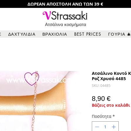
ΔΩΡΕΑΝ ΑΠΟΣΤΟΛΗ ΑΝΩ ΤΩΝ 39 €
V
Strassaki
Ατσάλινα κοσμήματα
Ε
ΔΑΧΤΥΛΙΔΙΑ
ΒΡΑΧΙΟΛΙΑ
BEST PRICES
ΓΟΥΡΙΑ 
Ατσάλινο Κοντό Κ
Ροζ Χρυσό 4485
SKU: 04485
Τιμή
8,90 €
Βάζεις στο καλάθι 
Ποσότητα
*