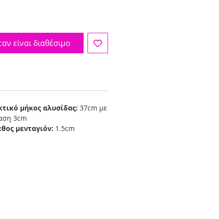
αν είναι διαθέσιμο
κτικό μήκος αλυσίδας:
37cm με
ταση 3cm
εθος μενταγιόν:
1.5cm