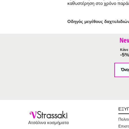
καθυστέρηση στο χρόνο παρά
Ο
δηγός μεγέθους δαχτυλιδιώ
Ne
Κάνε 
-5
ΕΞΥ
V
Strassaki
Πολιτ
Ατσάλινα κοσμήματα
Επιστ