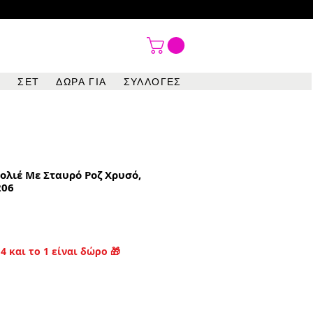

ΣΕΤ
ΔΩΡΑ ΓΙΑ
ΣΥΛΛΟΓΕΣ
ολιέ Με Σταυρό Ροζ Χρυσό,
206
4 και το 1 είναι δώρο 🎁