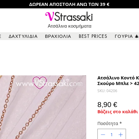
ΔΩΡΕΑΝ ΑΠΟΣΤΟΛΗ ΑΝΩ ΤΩΝ 39 €
V
Strassaki
Ατσάλινα κοσμήματα
Ε
ΔΑΧΤΥΛΙΔΙΑ
ΒΡΑΧΙΟΛΙΑ
BEST PRICES
ΓΟΥΡΙΑ 
Ατσάλινο Κοντό Κ
Σκούρο Μπλε > 4
SKU: 04206
Τιμή
8,90 €
Βάζεις στο καλάθι 
Ποσότητα
*